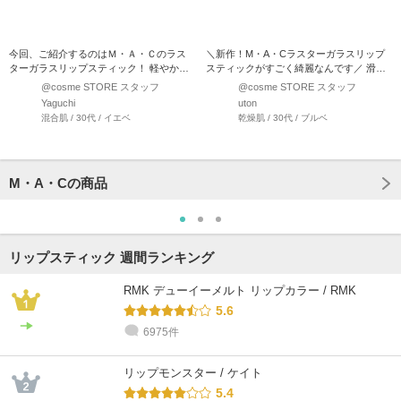
今回、ご紹介するのはＭ・Ａ・Ｃのラス
＼新作！M・A・Cラスターガラスリップ
ターガラスリップスティック！ 軽やかで
スティックがすごく綺麗なんです／ 滑ら
シルキーな塗り心地…
かなテクスチャー…
@cosme STORE スタッフ
@cosme STORE スタッフ
Yaguchi
uton
混合肌 / 30代 / イエベ
乾燥肌 / 30代 / ブルベ
M・A・Cの商品
リップスティック 週間ランキング
RMK デューイーメルト リップカラー / RMK
5.6
6975件
リップモンスター / ケイト
5.4