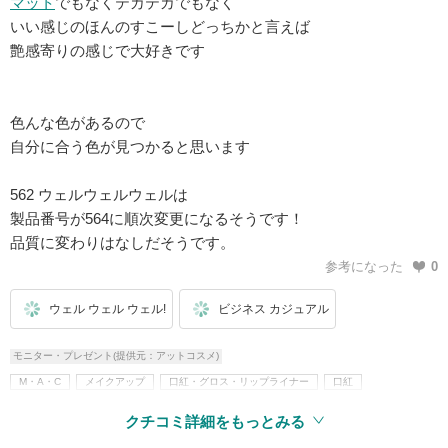
マット
でもなくテカテカでもなく
いい感じのほんのすこーしどっちかと言えば
艶感寄りの感じで大好きです
色んな色があるので
自分に合う色が見つかると思います
562 ウェルウェルウェルは
製品番号が564に順次変更になるそうです！
品質に変わりはなしだそうです。
参考になった
0
ウェル ウェル ウェル!
ビジネス カジュアル
モニター・プレゼント(提供元：アットコスメ)
M・A・C
メイクアップ
口紅・グロス・リップライナー
口紅
リップスティック
クチコミ詳細をもっとみる