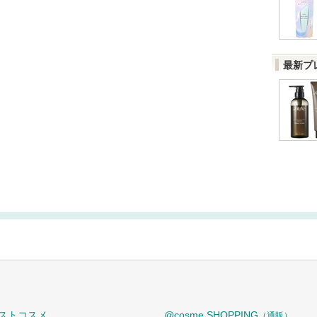
最新プ
ストコスメ
@cosme SHOPPING
（通販）