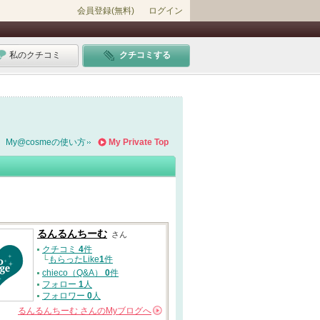
会員登録(無料)
ログイン
私のクチコミ
クチコミする
My@cosmeの使い方
My Private Top
るんるんちーむ
さん
クチコミ
4
件
└
もらったLike
1
件
chieco（Q&A）
0
件
フォロー
1
人
フォロワー
0
人
るんるんちーむ
さんの
Myブログへ