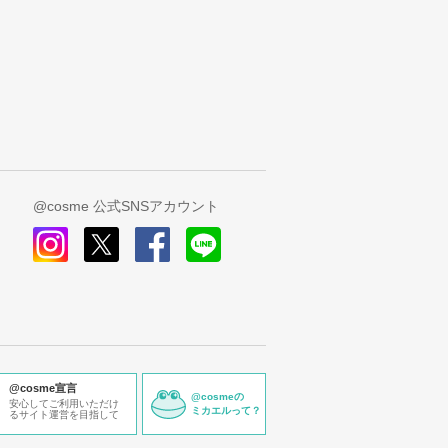
@cosme 公式SNSアカウント
instagram
x
facebook
line
@cosme宣言
@cosmeの
安心してご利用いただけ
ミカエルって？
るサイト運営を目指して