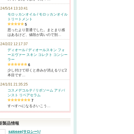
24/5/14 13:10:41
モロッカンオイル / モロッカンオイル
トリートメント
5
思ったより普通でした。まとまり感
はあるけど、値段が高いので別…
24/2/22 12:17:37
ディオール / ディオールスキン フォ
ーエヴァー スキン コレクト コンシー
ラー
6
少し付けて叩くと赤みが消えるリピ2
本目です…
24/1/31 21:35:25
コスメデコルテ / リポソーム アドバ
ンスト リペアセラム
7
すべすべになるさいこう…
新製品情報
salosee(サロシー) /