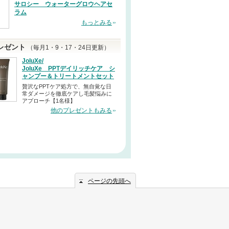
サロシー ウォーターグロウヘアセ
ラム
もっとみる
レゼント
（毎月1・9・17・24日更新）
JoluXe/
JoluXe PPTデイリッチケア シ
ャンプー＆トリートメントセット
贅沢なPPTケア処方で、無自覚な日
常ダメージを徹底ケアし毛髪悩みに
アプローチ【1名様】
他のプレゼントもみる
ページの先頭へ