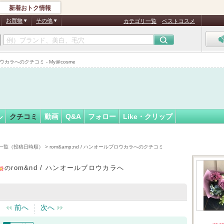
新着おトク情報
ラナンキ…
フォロー
さん
お買物
その他
カテゴリ一覧
ベストコスメ
認
証
カラへのクチコミ - My@cosme
済
ル
クチコミ
動画
Q&A
フォロー
Like・クリップ
一覧（投稿日時順）
> rom&amp;nd / ハンオールブロウカラへのクチコミ
rom&nd / ハンオールブロウカラへ
の
前へ
次へ