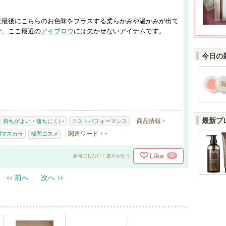
に最後にこちらのお色味をプラスする柔らかみや温かみが出て
で、ここ最近の
アイブロウ
には欠かせないアイテムです。
今日の
最新プ
商品情報
持ちがよい・落ちにくい
コストパフォーマンス
関連ワード
-
眉マスカラ
韓国コスメ
Like
98
参考にしたい！ありがとう
前へ
次へ