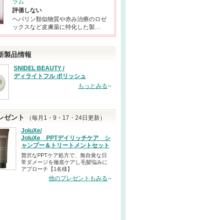
ラム
評価しない
ヘパリン類似物質や赤み治療のロゼ
ックスなど皮膚薬に特化した製…
新製品情報
SNIDEL BEAUTY /
ディライトフル ポリッシュ
もっとみる
レゼント
（毎月1・9・17・24日更新）
JoluXe/
JoluXe PPTデイリッチケア シ
ャンプー＆トリートメントセット
贅沢なPPTケア処方で、無自覚な日
常ダメージを徹底ケアし毛髪悩みに
アプローチ【1名様】
他のプレゼントもみる