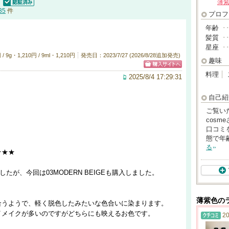
薄
認証済
35
件
プロフ
年齢
･
髪質
･
星座
･
g・1,210円 / 9ml・1,210円
発売日：2023/7/27 (2026/8/28追加発売)
趣味
料理
2025/8/4 17:29:31
自己紹
ご覧い
cos
口コミ
態で年
る
★★★
ましたが、今回は03MODERN BEIGEも購入しました。
薄紫色の
合うようで、軽く脱色したみたいな色合いに染まります。
イメイクが多いのですがどちらにも映えるお色です。
20