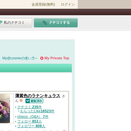
会員登録(無料)
ログイン
私のクチコミ
クチコミする
My@cosmeの使い方
My Private Top
薄紫色のラナンキュラス
さ
ん
認証済
クチコミ
235
件
└
もらったLike
16523
件
chieco（Q&A）
7
件
フォロー
853
人
フォロワー
809
人