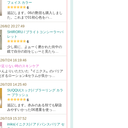
フェイス カラー
6
追記します。06の艶宿も購入しまし
た。これまで01初心色をハ…
26/8/2 20:27:49
SHIRORU / ブライトコンシーラーパ
レット
6
少し前に、よぉーく磨かれた街中の
鏡で自分の顔をじぃーと見たら…
26/7/24 16:19:46
感が足りない時のスキンケア
さ
んよりいただい
た〝イニクス〟
のバリア
化するローシ
ョン&セラムが
良かっ…
26/7/20 14:25:40
SUQQU(スック) / ブラーリング カラ
ー ブラッシュ
6
追記します。赤みのある頬でも馴染
みやすいかった06透重を使っ…
26/7/19 15:37:52
iniks(イニクス) / アドバンスバリア セ