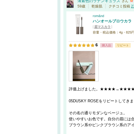
薄紫色のラナンキュラス
さん
59歳
乾燥肌
クチコミ投稿
2
rom&nd
ハンオールブロウカラ
[
眉マスカラ
]
容量・税込価格：4g・825円 / 9
6
購入品
リピート
評価上げました。★★★★→★★★
05DUSKY ROSEをリピートしてき
その名の通りモダンなベージュ。
使いやすいお色です。自分の眉には
ブラウン系やピンクブラウン系のア