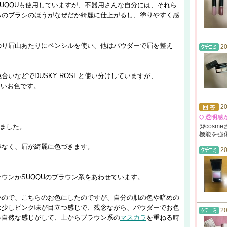
UQQUも使用していますが、不器用さんな自分には、それら
らのブラシのほうがなぜだか綺麗に仕上がるし、塗りやすく感
のり眉山あたりにペンシルを使い、他はパウダーで眉を整え
20
いなどでDUSKY ROSEと使い分けしていますが、
したいお色です。
20
Q.透明
みました。
@cosme
機能を
強
事なく、眉が綺麗に色づきます。
20
ウンかSUQQUのブラウン系をあわせています。
いので、こちらのお色にしたのですが、自分の肌の色や暗めの
は少しピンク味が目立つ感じで、残念ながら、パウダーでお色
20
不自然な感じがして、上からブラウン系の
マスカラ
を重ねる時