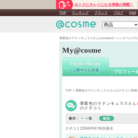
おトクにキレイになる情報が満載！
薄紫色の
TOP
ランキング
ブランド
ブログ
Q&A
薄紫色のラナンキュラスさんのrom&nd / ハンオールブロウ
My@cosme
プロフィー
TOP
>
薄紫色のラナンキュラスさんのクチコミ投稿
薄紫色のラナンキュラス
さん
のクチコミ
クチコミ235件中67件目表示