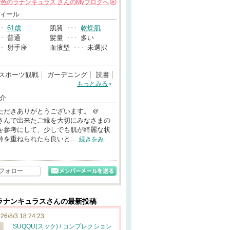
紫色のラナンキュラス
さんの
Myブログへ
→
ィール
･･
61歳
肌質
･･･
乾燥肌
･･
普通
髪量
･･･
多い
･･
射手座
血液型
･･･
未選択
スポーツ観戦
ガーデニング
読書
もっとみる
介
ただきありがとうございます。 ＠
meさんで出来たご縁を大切にみなさまの
を参考にして、少しでも肌が綺麗な状
齢を重ねられたら良いと…
続きをみ
フォロー
ラナンキュラスさんの最新投稿
26/8/3 18:24:23
SUQQU(スック) / コンプレクション