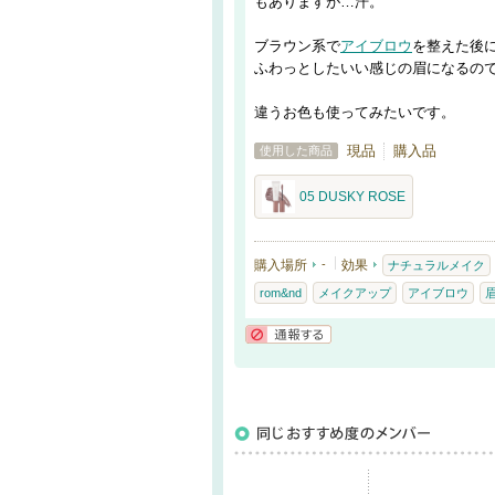
もありますが…汗。
ブラウン系で
アイブロウ
を整えた後
ふわっとしたいい感じの眉になるの
違うお色も使ってみたいです。
現品
購入品
使用した商品
05 DUSKY ROSE
購入場所
-
効果
ナチュラルメイク
rom&nd
メイクアップ
アイブロウ
通報する