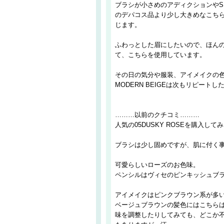
ブラシが小さめのアディクションやS
のデパコス品より少し大きめなこち
じます。
ふわっとした眉にしたいので、ほん
て、こちらを使用しています。
その日の気分や服装、アイメイクの色合
MODERN BEIGEは次もリピート
………以前のクチコミ………
人気の05DUSKY ROSEを購入して
ブラシは少し固めですが、肌に付く
可愛らしいローズのお色味。
ペンシルはヴィセのピンキッシュブラ
アイメイクはピンクブラウン系が多
ベージュブラウンの髪色にはこちら
味を調整したりしてみても、どこか