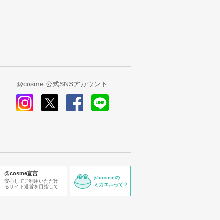
@cosme 公式SNSアカウント
instagram
x
facebook
line
@cosme宣言
@cosmeの
安心してご利用いただけ
ミカエルって？
るサイト運営を目指して