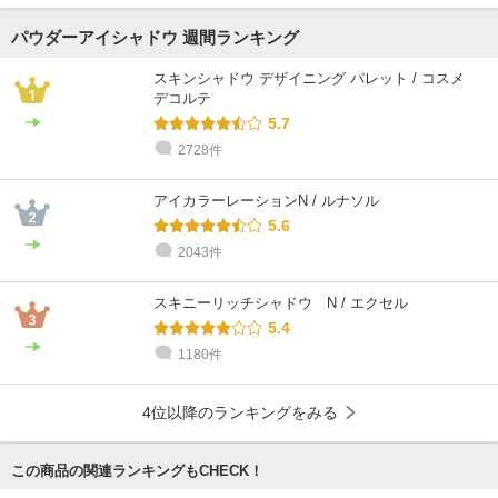
パウダーアイシャドウ 週間ランキング
スキンシャドウ デザイニング パレット / コスメ
デコルテ
5.7
2728件
@cosme STORE スタッフ
@cosme STORE スタッフ
@cosme STORE スタッフ
@cosme STORE スタッフ
@cosme STORE スタッフ
@cosme STORE スタッフ
久岡
久岡
久岡
戸塚
Inagaki
田島
敏感肌 / 40代 / イエベ
敏感肌 / 40代 / イエベ
敏感肌 / 40代 / イエベ
混合肌 / 30代 / イエベ
乾燥肌 / 30代 / イエベ
乾燥肌 / 50代 / ブルベ
アイカラーレーションN / ルナソル
5.6
2043件
スキニーリッチシャドウ N / エクセル
5.4
1180件
4位以降のランキングをみる
この商品の関連ランキングもCHECK！