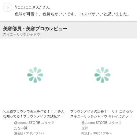
*にこにこさん*
さん
色味が可愛く、色持ちがいいです。 コスパがいいと思いました。
美容部員・美容プロのレビュー
スキニーリッチシャドウ
＼王道ブラウンで美人を作る！！／ みん
ブラウンメイクの定番！！ サナ エクセル
な知ってる！ブラウンメイクの鉄板アイ
スキニーリッチシャドウ キレイにグラデ
テム◎ エクセル ス…
ーションが仕上が…
@cosme STORE スタッフ
@cosme STORE スタッフ
たなべ⌘
原野
混合肌 / 30代 / ブルベ
乾燥肌 / 30代 / ブルベ