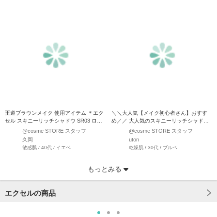
王道ブラウンメイク 使用アイテム ＊エク
＼＼大人気【メイク初心者さん】おすす
セル スキニーリッチシャドウ SR03 ロイ
め／／ 大人気のスキニーリッチシャドウ
ヤルブラウン…
ご紹介します！私も美容…
@cosme STORE スタッフ
@cosme STORE スタッフ
久岡
uton
敏感肌 / 40代 / イエベ
乾燥肌 / 30代 / ブルベ
もっとみる
エクセルの商品