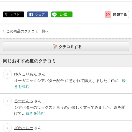
ポスト
シェア
LINE
この商品のクチコミ一覧へ
クチコミする
同じおすすめ度のクチコミ
ゆきこりあん
さん
オーガニックシアバター配合 に惹かれて購入しました！(*'ω'…
続
きを読む
るーたんっ
さん
シアバターのワックスと言うのが珍しく買ってみました。蓋を開
けて…
続きを読む
ざわっちー
さん