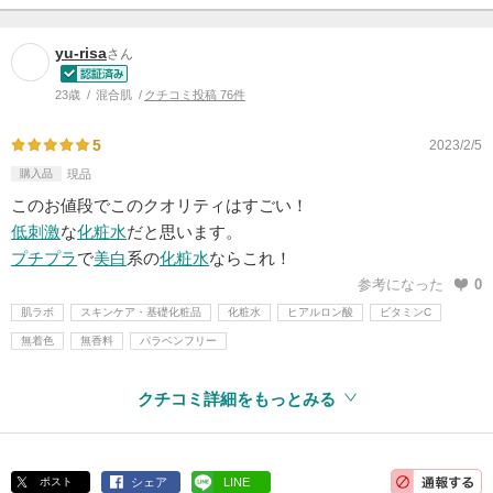
yu-risa
さん
23歳
混合肌
クチコミ投稿 76件
5
2023/2/5
購入品
現品
このお値段でこのクオリティはすごい！
低刺激
な
化粧水
だと思います。
プチプラ
で
美白
系の
化粧水
ならこれ！
参考になった
0
肌ラボ
スキンケア・基礎化粧品
化粧水
ヒアルロン酸
ビタミンC
無着色
無香料
パラベンフリー
クチコミ詳細をもっとみる
ポスト
シェア
LINE