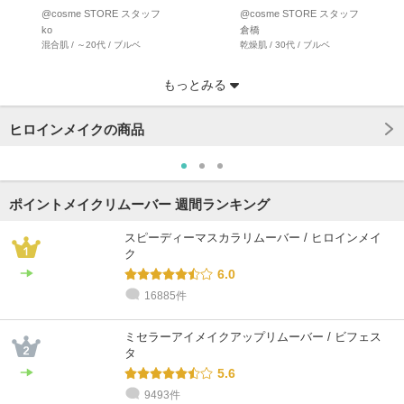
時、まつ毛をゴ…
固ですよね！ マスカ…
@cosme STORE スタッフ
@cosme STORE スタッフ
ko
倉橋
混合肌 / ～20代 / ブルベ
乾燥肌 / 30代 / ブルベ
もっとみる
ヒロインメイクの商品
ポイントメイクリムーバー 週間ランキング
スピーディーマスカラリムーバー / ヒロインメイ
ク
6.0
16885件
@cosme STORE スタッフ
@cosme STORE スタッフ
@cosme STORE スタッフ
@cosme STORE スタッフ
@cosme STORE スタッフ
@cosme STORE スタッフ
おおしま
と び た
のぐち
suyama
はせがわ
中里
乾燥肌 / 30代 / ブルベ
乾燥肌 / 30代 / イエベ
普通肌 / 30代 / ブルベ
混合肌 / 30代 / ブルベ
混合肌 / 30代 / イエベ
乾燥肌 / 40代 / ブルベ
ミセラーアイメイクアップリムーバー / ビフェス
タ
5.6
9493件