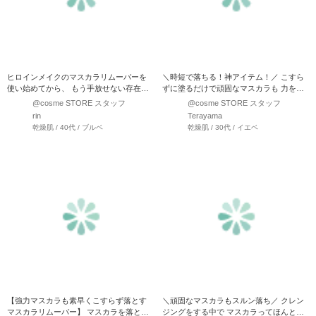
ヒロインメイクのマスカラリムーバーを
＼時短で落ちる！神アイテム！／ こすら
使い始めてから、 もう手放せない存在で
ずに塗るだけで頑固なマスカラも 力をか
す、、♪ コームにたっ…
けずにするんと…
@cosme STORE スタッフ
@cosme STORE スタッフ
rin
Terayama
乾燥肌 / 40代 / ブルベ
乾燥肌 / 30代 / イエベ
【強力マスカラも素早くこすらず落とす
＼頑固なマスカラもスルン落ち／ クレン
マスカラリムーバー】 マスカラを落とす
ジングをする中で マスカラってほんと頑