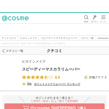
@cosme
アットコスメ
ヒロインメイク
スピーディーマスカラリムーバー
口コミ一覧
vermou
ヒロインメイク / スピーディーマスカラリムーバー 口コミ
クチコミ
クチコミ一覧
ヒロインメイク
スピーディーマスカラリムーバー
6.0
評価グラフ
1
位
ポイントメイクリムーバー
ランキング
ポイントがたまる！使える！
1,500円（税込）以上ご購入で送料無料
@cosme SHOPPING
で購入