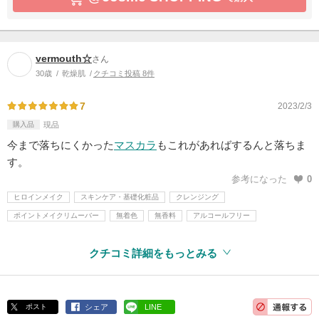
vermouth☆
さん
30歳
乾燥肌
クチコミ投稿 8件
7
2023/2/3
購入品
現品
今まで落ちにくかった
マスカラ
もこれがあればするんと落ちま
す。
参考になった
0
ヒロインメイク
スキンケア・基礎化粧品
クレンジング
ポイントメイクリムーバー
無着色
無香料
アルコールフリー
クチコミ詳細をもっとみる
ポスト
シェア
LINE