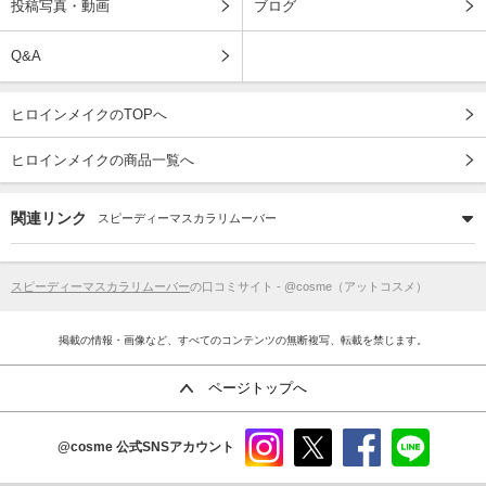
投稿写真・動画
ブログ
Q&A
ヒロインメイクのTOPへ
ヒロインメイクの商品一覧へ
関連リンク
スピーディーマスカラリムーバー
スピーディーマスカラリムーバー
の口コミサイト - @cosme（アットコスメ）
掲載の情報・画像など、すべてのコンテンツの無断複写、転載を禁じます。
ページトップへ
@cosme
公式SNSアカウント
instag
x
faceb
line