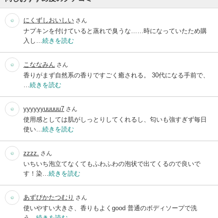
にくずしおいしい
さん
ナプキンを付けていると蒸れで臭うな……時になっていたため購
入し…
続きを読む
こななみん
さん
香りがまず自然系の香りですごく癒される。 30代になる手前で、
…
続きを読む
yyyyyyuuuuu7
さん
使用感としては肌がしっとりしてくれるし、匂いも強すぎず毎日
使い…
続きを読む
zzzz.
さん
いちいち泡立てなくてもふわふわの泡状で出てくるので良いで
す！染…
続きを読む
あずぴかたつむり
さん
使いやすい大きさ、香りもよくgood 普通のボディソープで洗
う…
続きを読む