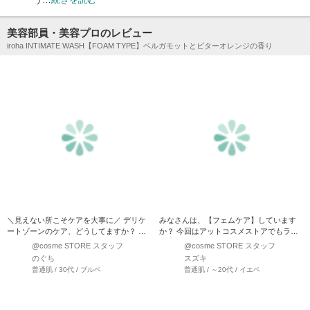
美容部員・美容プロのレビュー
iroha INTIMATE WASH【FOAM TYPE】ベルガモットとビターオレンジの香り
＼見えない所こそケアを大事に／ デリケ
みなさんは、【フェムケア】しています
ートゾーンのケア、どうしてますか？ お
か？ 今回はアットコスメストアでもラン
風呂上がりの保湿はど…
キング上位のiroha…
@cosme STORE スタッフ
@cosme STORE スタッフ
のぐち
スズキ
普通肌 / 30代 / ブルベ
普通肌 / ～20代 / イエベ