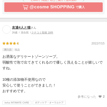
@cosme SHOPPING
で購入
友達4人と猫
さん
26歳
混合肌
クチコミ投稿 18件
4
2022/7/15
購入品
現品
お洒落なデリケートゾーンソープ。
弱酸性で泡で出てきてくれるので優しく洗えることが嬉しいで
すね。
10種の添加物不使用なので
安心して使うことができました！
おすすめです。
参考になった
2
iroha INTIMATE CARE
ボディケア・オーラルケア