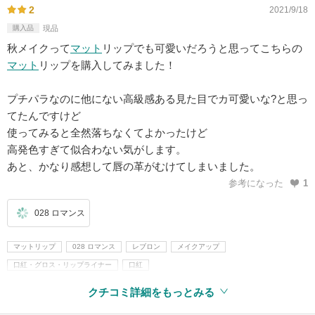
2
2021/9/18
購入品
現品
秋メイクって
マット
リップでも可愛いだろうと思ってこちらの
マット
リップを購入してみました！
プチパラなのに他にない高級感ある見た目でカ可愛いな?と思っ
てたんですけど
使ってみると全然落ちなくてよかったけど
高発色すぎて似合わない気がします。
あと、かなり感想して唇の革がむけてしまいました。
参考になった
1
028 ロマンス
マットリップ
028 ロマンス
レブロン
メイクアップ
口紅・グロス・リップライナー
口紅
クチコミ詳細をもっとみる