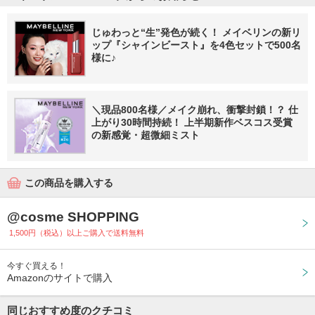
じゅわっと“生”発色が続く！ メイベリンの新リ
ップ『シャインビースト』を4色セットで500名
様に♪
＼現品800名様／メイク崩れ、衝撃封鎖！？ 仕
上がり30時間持続！ 上半期新作ベスコス受賞
の新感覚・超微細ミスト
この商品を購入する
@cosme SHOPPING
1,500円（税込）以上ご購入で送料無料
今すぐ買える！
Amazonのサイトで購入
同じおすすめ度のクチコミ