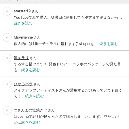
starstar19
さん
YouTubeでみて購入。猛暑日に使用しても夕方まで消えなかっ…
続きを読む
Msvivienne
さん
個人的には1番ナチュラルに盛れます(1st spring, …
続きを読む
姫キラリ
さん
するする描けます！ 発色もいい！ コラボのパッケージで見た目
も…
続きを読む
ひかるバラ
さん
メイクアップアーティストさんが愛用するだけあってとても細く
てく…
続きを読む
:::さんまの塩焼き:::
さん
@cosmeで評判が良かったので購入しました。まず、見た目が
か…
続きを読む