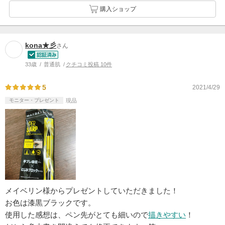
購入ショップ
kona★彡
さん
33歳
普通肌
クチコミ投稿 10件
5
2021/4/29
モニター・プレゼント
現品
メイベリン様からプレゼントしていただきました！
お色は漆黒ブラックです。
使用した感想は、ペン先がとても細いので
描きやすい
！