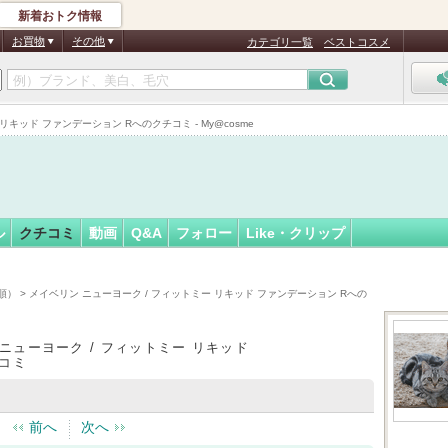
新着おトク情報
フォロー
さん
お買物
その他
カテゴリ一覧
ベストコスメ
認
証
キッド ファンデーション Rへのクチコミ - My@cosme
済
ル
クチコミ
動画
Q&A
フォロー
Like・クリップ
順）
> メイベリン ニューヨーク / フィットミー リキッド ファンデーション Rへの
ニューヨーク / フィットミー リキッド
コミ
前へ
次へ