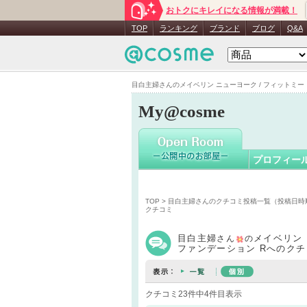
おトクにキレイになる情報が満載！
目白主婦
TOP
ランキング
ブランド
ブログ
Q&A
目白主婦さんのメイベリン ニューヨーク / フィットミー リ
My@cosme
プロフィー
TOP
>
目白主婦さんのクチコミ投稿一覧（投稿日時
クチコミ
目白主婦
メイベリン 
さん
の
ファンデーション Rへのクチ
クチコミ23件中4件目表示