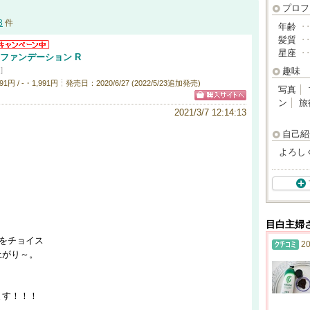
プロフ
3
件
年齢
･
髪質
･
星座
･
 ファンデーション R
]
趣味
円 / -・1,991円
発売日：2020/6/27 (2022/5/23追加発売)
写真
ン
旅
2021/3/7 12:14:13
自己紹
よろし
目白主婦
番をチョイス
20
上がり～。
ます！！！