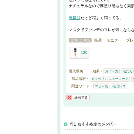
ナチュラルなので厚塗り感もなく素
乾燥肌
だけど程よく潤ってる。
マスクでファンデのヨレが気になら
現品
モニター・プレ
使用した商品
120
購入場所
-
効果
カバー力
毛穴カ
商品情報
メイベリン ニューヨーク
関連ワード
マット肌
毛穴レス
通報する