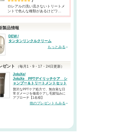
7
ロレアルの洗い流さないトリートメ
ントで色んな種類があるけどワ…
新製品情報
DEW /
タンタンリンクルクリーム
もっとみる
レゼント
（毎月1・9・17・24日更新）
JoluXe/
JoluXe PPTデイリッチケア シ
ャンプー＆トリートメントセット
贅沢なPPTケア処方で、無自覚な日
常ダメージを徹底ケアし毛髪悩みに
アプローチ【1名様】
他のプレゼントもみる