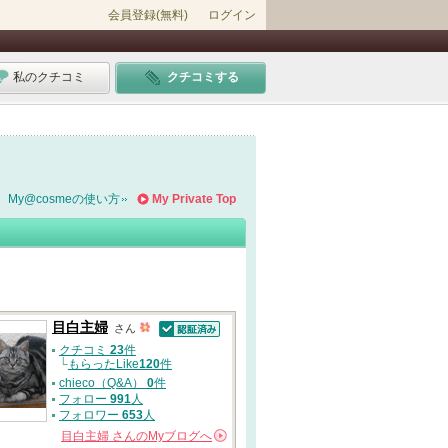
会員登録(無料)
ログイン
私のクチコミ
クチコミする
My@cosmeの使い方
My Private Top
目白主婦
さん
認証済
クチコミ
23
件
└
もらったLike
120
件
chieco（Q&A）
0
件
フォロー
991
人
フォロワー
653
人
目白主婦
さんの
Myブログへ