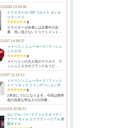
21/3/28 13:59:36
ケラスターゼ / DP フルイド オレオ
リラックス
6
ケラスターゼ信者には定番中の定
番 洗い流さないトリートメント…
21/3/7 14:38:37
メイベリン ニューヨーク / ラッシュ
ニスタ N
6
メイベリンの大人気のマスカラ ラ
ッシュニスタのブラックをリピ…
21/3/7 12:14:13
メイベリン ニューヨーク / フィット
ミー リキッド ファンデーション R
6
2本目にリピになります。今回は標準
色の自然な明るさの120番…
21/2/14 20:56:57
ロレアル パリ / エクストラオーディ
ナリー オイル エクラアンペリアル 艶
髪オイル