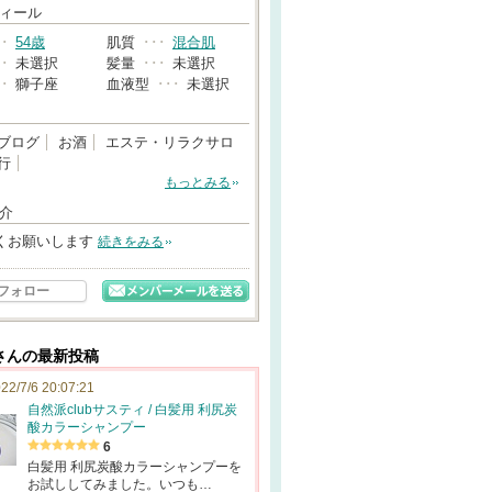
→
ィール
･･
54歳
肌質
･･･
混合肌
･･
未選択
髪量
･･･
未選択
･･
獅子座
血液型
･･･
未選択
ブログ
お酒
エステ・リラクサロ
行
もっとみる
介
くお願いします
続きをみる
フォロー
さんの最新投稿
22/7/6 20:07:21
自然派clubサスティ / 白髪用 利尻炭
酸カラーシャンプー
6
白髪用 利尻炭酸カラーシャンプーを
お試ししてみました。いつも…