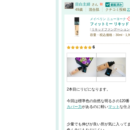
目白主婦
さん
認証済
49歳
混合肌
クチコミ投稿
2
メイベリン ニューヨーク
フィットミー リキッド
[
リキッドファンデーション
容量・税込価格：30ml・1,991
6
2本目にリピになります。
今回は標準色の自然な明るさの120
カバー力
があるのに軽い
マット
な仕
少量でも伸びが良い所が気に入って
色ムラにもなりにくい。