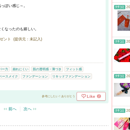
肌っぽい感じ～。
20
なくなったのも嬉しい。
ゼント (提供元：未記入)
20
バー力
崩れにくい
肌の透明感・薄づき
フィット感
20
ベースメイク
ファンデーション
リキッドファンデーション
Like
2
参考にしたい！ありがとう
前へ
次へ
20