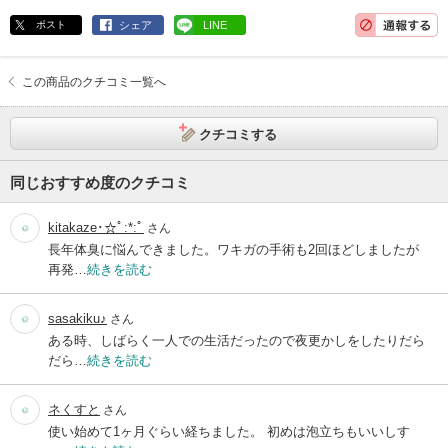
ポスト
シェア
LINE
この商品のクチコミ一覧へ
クチコミする
同じおすすめ度のクチコミ
kitakaze･☆ﾟ:*:ﾟ
さん
長年体臭に悩んできました。ワキガの手術も2回ほどしましたが
再発…
続きを読む
sasakiku♪
さん
ある時、しばらく一人での生活だったので夜更かしをしたりだら
だら…
続きを読む
ネくすと
さん
使い始めて1ヶ月ぐらい経ちました。 初めは泡立ちもいいしす