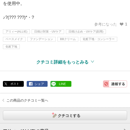
を使用中。
♪?(??? ???)*・?
参考になった
1
アリィー(ALLIE)
日焼け対策・UVケア
日焼け止め・UVケア(顔用)
ベースメイク
ファンデーション
BBクリーム
化粧下地・コンシーラー
化粧下地
クチコミ詳細をもっとみる
ポスト
シェア
LINE
この商品のクチコミ一覧へ
クチコミする