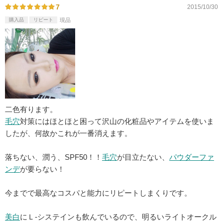
7
2015/10/30
購入品
リピート
現品
二色有ります。
毛穴
対策にはほとほと困って沢山の化粧品やアイテムを使いま
したが、何故かこれが一番消えます。
落ちない、潤う、SPF50！！
毛穴
が目立たない、
パウダーファ
ンデ
が要らない！
今までで最高なコスパと能力にリピートしまくりです。
美白
にＬ-システインも飲んでいるので、明るいライトオークル