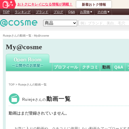
おトクにキレイになる情報が満載！
新着おトク情報
Ruieje
さん
TOP
ランキング
ブランド
ブログ
Q&A
お買物
その他
Ruiejeさんの動画一覧 - My@cosme
My@cosme
プロフィール
クチコミ
動画
Q&A
TOP
> Ruiejeさんの動画一覧
動画一覧
Ruieje
さんの
動画はまだ登録されていません。
お気に入りの動画や、クチコミに使用したい動画をアップロードす