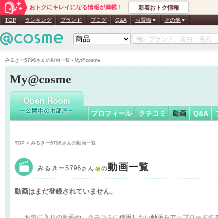
おトクにキレイになる情報が満載！
新着おトク情報
みるきー57
TOP
ランキング
ブランド
ブログ
Q&A
お買物
その他
みるきー5796さんの動画一覧 - My@cosme
My@cosme
プロフィール
クチコミ
動画
Q&A
TOP
> みるきー5796さんの動画一覧
動画一覧
みるきー5796
さん
の
動画はまだ登録されていません。
お気に入りの動画や、クチコミに使用したい動画をアップロードす