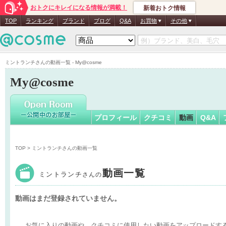
おトクにキレイになる情報が満載！
新着おトク情報
ミントラ
TOP
ランキング
ブランド
ブログ
Q&A
お買物
その他
ミントランチさんの動画一覧 - My@cosme
My@cosme
プロフィール
クチコミ
動画
Q&A
TOP
> ミントランチさんの動画一覧
動画一覧
ミントランチ
さんの
動画はまだ登録されていません。
お気に入りの動画や、クチコミに使用したい動画をアップロードす