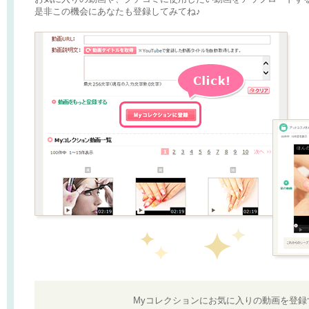
是非この機会にあなたも登録してみてね♪
Myコレクションにお気に入りの動画を登録