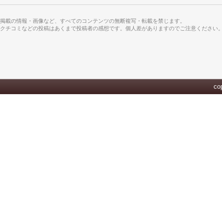
掲載の情報・画像など、すべてのコンテンツの無断複写・転載を禁じます。
クチコミなどの投稿はあくまで投稿者の感想です。個人差がありますのでご注意ください
cop