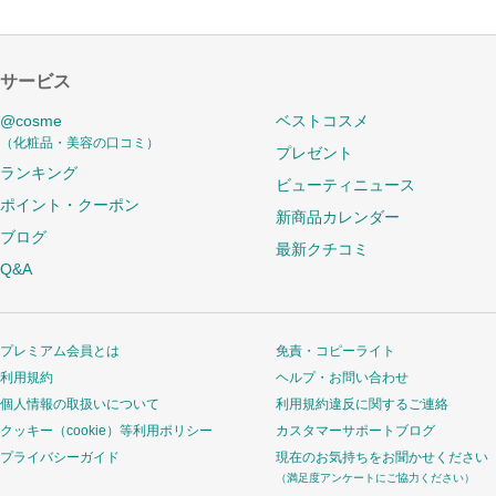
サービス
@cosme
ベストコスメ
（化粧品・美容の口コミ）
プレゼント
ランキング
ビューティニュース
ポイント・クーポン
新商品カレンダー
ブログ
最新クチコミ
Q&A
プレミアム会員とは
免責・コピーライト
利用規約
ヘルプ・お問い合わせ
個人情報の取扱いについて
利用規約違反に関するご連絡
クッキー（cookie）等利用ポリシー
カスタマーサポートブログ
プライバシーガイド
現在のお気持ちをお聞かせください
（満足度アンケートにご協力ください）