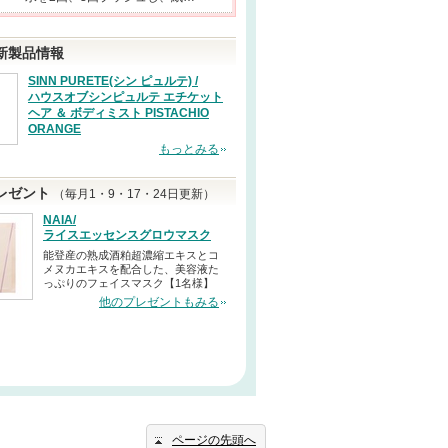
新製品情報
SINN PURETE(シン ピュルテ) /
ハウスオブシンピュルテ エチケット
ヘア ＆ ボディミスト PISTACHIO
ORANGE
もっとみる
レゼント
（毎月1・9・17・24日更新）
NAIA/
ライスエッセンスグロウマスク
能登産の熟成酒粕超濃縮エキスとコ
メヌカエキスを配合した、美容液た
っぷりのフェイスマスク【1名様】
他のプレゼントもみる
ページの先頭へ