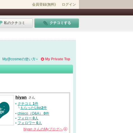
会員登録(無料)
ログイン
私のクチコミ
クチコミする
My@cosmeの使い方
My Private Top
hiyan
さん
クチコミ
1
件
└
もらったLike
2
件
chieco（Q&A）
0
件
フォロー
0
人
フォロワー
0
人
hiyan
さんの
Myブログへ