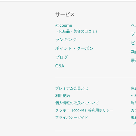
サービス
@cosme
ベ
（化粧品・美容の口コミ）
プ
ランキング
ビ
ポイント・クーポン
新
ブログ
最
Q&A
プレミアム会員とは
免
利用規約
ヘ
個人情報の取扱いについて
利
クッキー（cookie）等利用ポリシー
カ
プライバシーガイド
現
（