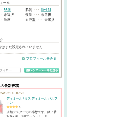
→
ィール
･･
36歳
肌質
･･･
脂性肌
･･
未選択
髪量
･･･
未選択
･･
魚座
血液型
･･･
未選択
介
介はまだ設定されていません
プロフィールをみる
フォロー
さんの最新投稿
24/6/21 16:07:23
ディオール / ミス ディオール パルフ
ァン
4
店舗テスターでの感想です。紙に香
水を2回、3回プッシュし、紙…