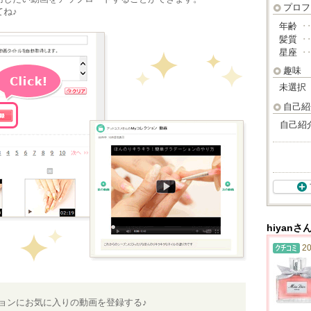
プロフ
ね♪
年齢
･
髪質
･
星座
･
趣味
未選択
自己紹
自己紹
hiyan
20
ションにお気に入りの動画を登録する♪