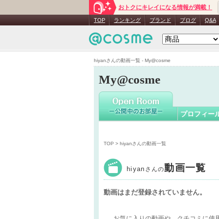
おトクにキレイになる情報が満載！
hiyan
さん
TOP
ランキング
ブランド
ブログ
Q&A
hiyanさんの動画一覧 - My@cosme
My@cosme
プロフィー
TOP
> hiyanさんの動画一覧
動画一覧
hiyan
さんの
動画はまだ登録されていません。
お気に入りの動画や、クチコミに使