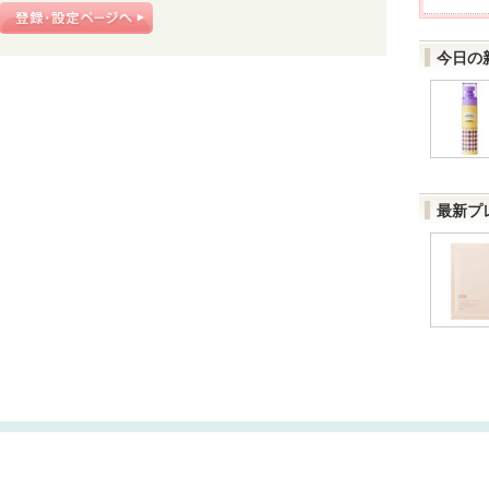
今日の
最新プ