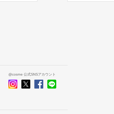
@cosme 公式SNSアカウント
instagram
x
facebook
line