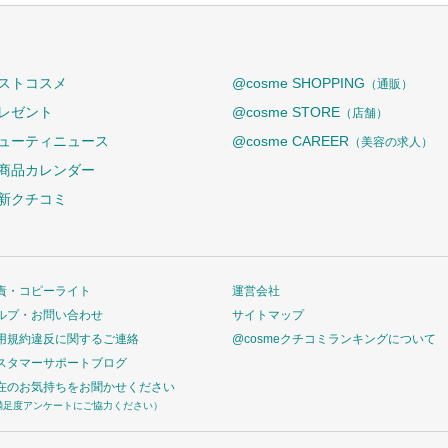
ストコスメ
@cosme SHOPPING
（通販）
レゼント
@cosme STORE
（店舗）
ューティニュース
@cosme CAREER
（美容の求人）
商品カレンダー
新クチコミ
責・コピーライト
運営会社
ルプ・お問い合わせ
サイトマップ
用規約違反に関するご連絡
@cosmeクチコミランキングについて
スタマーサポートブログ
在のお気持ちをお聞かせください
満足度アンケートにご協力ください）