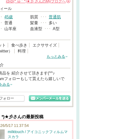
ゆゆ(*´ω｀*)★彡
さんの
Myブログへ
→
ィール
･･
45歳
肌質
･･･
普通肌
･･
普通
髪量
･･･
多い
･･
山羊座
血液型
･･･
A型
ット
食べ歩き
エクササイズ
itter）
料理
もっとみる
介
品を 紹介させて頂きます(^^♪
agramフォローもして貰えたら嬉しいで
をみる
フォロー
ω｀*)★彡さんの最新投稿
26/5/17 11:37:54
milktouch / アイコニックフィルムマ
スカラ