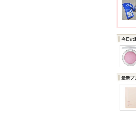
今日の
最新プ