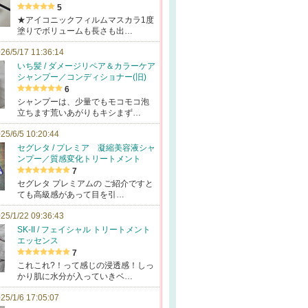
5
★アイコニックフィルムマスカラ1度
塗りでボリュームも長さも出…
26/5/17 11:36:14
いち髪 / ダメージリペア＆カラーケア
シャンプー／コンディショナー(旧)
6
シャンプーは、少量でもモコモコ泡
立ちます荒いあがりもキシまず…
25/6/5 10:20:44
セグレタ / プレミア 凝縮美容液シャ
ンプー／質感変化トリートメント
7
セグレタ プレミアムの ご紹介ですと
ても高級感があって目を引…
25/1/22 09:36:43
SK-II / フェイシャル トリートメント
エッセンス
7
これこれ?！って感じの浸透感！しっ
かり肌に水分が入っていきベ…
25/1/6 17:05:07