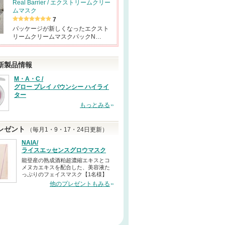
Real Barrier / エクストリームクリー
ムマスク
7
パッケージが新しくなったエクスト
リームクリームマスクパックN…
新製品情報
M・A・C /
グロー プレイ バウンシー ハイライ
ター
もっとみる
レゼント
（毎月1・9・17・24日更新）
NAIA/
ライスエッセンスグロウマスク
能登産の熟成酒粕超濃縮エキスとコ
メヌカエキスを配合した、美容液た
っぷりのフェイスマスク【1名様】
他のプレゼントもみる