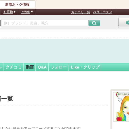
新着おトク情報
*)★彡
フォロー
さん
お買物
その他
カテゴリ一覧
ベストコスメ
認
証
済
ル
クチコミ
動画
Q&A
フォロー
Like・クリップ
画一覧
用したい動画をアップロードすることができます。