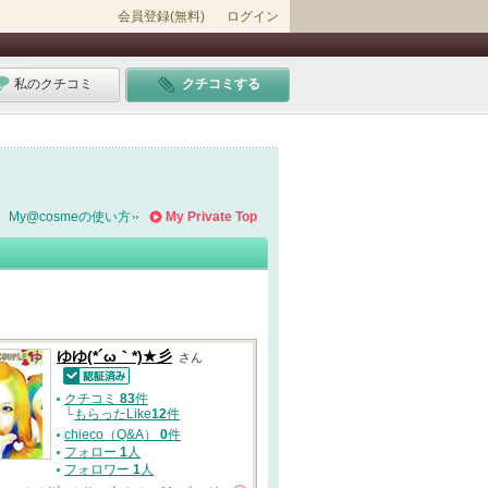
会員登録(無料)
ログイン
私のクチコミ
クチコミする
My@cosmeの使い方
My Private Top
ゆゆ(*´ω｀*)★彡
さん
認証済
クチコミ
83
件
└
もらったLike
12
件
chieco（Q&A）
0
件
フォロー
1
人
フォロワー
1
人