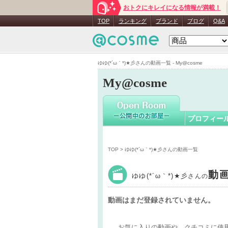
おトクにキレイになる情報が満載！
ゆゆ(*´ω｀
TOP
ランキング
ブランド
ブログ
Q&A
ゆゆ(*´ω｀*)★彡さんの動画一覧 - My@cosme
My@cosme
プロフィー
TOP
> ゆゆ(*´ω｀*)★彡さんの動画一覧
動
ゆゆ(*´ω｀*)★彡
さんの
動画はまだ登録されていません。
お気に入りの動画や、クチコミに使