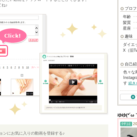
ね♪
プロフ
年齢
･
髪質
･
星座
･
趣味
ダイエ
X（旧Tw
自己紹
色々な商
Inst
す
続き
ゆゆ(*´
20
ションにお気に入りの動画を登録する♪