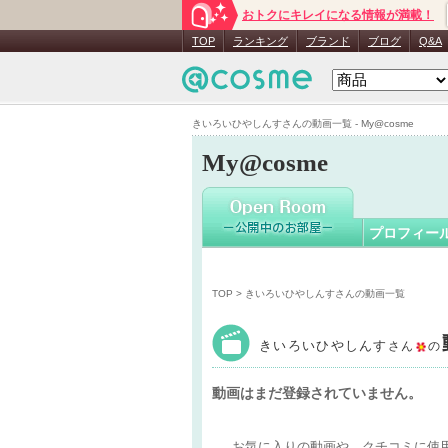
おトクにキレイになる情報が満載！
きいろい
TOP
ランキング
ブランド
ブログ
Q&A
きいろいひやしんすさんの動画一覧 - My@cosme
My@cosme
プロフィー
TOP
> きいろいひやしんすさんの動画一覧
きいろいひやしんす
さん
の
動画はまだ登録されていません。
お気に入りの動画や、クチコミに使