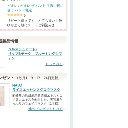
24/1/1 20:36:35
ビオレ / ビオレ ザ ハンド 手洗い後に
使う ハンド乳液
5
リピート購入です、とても良い！伸
びがよく肌にスーッと馴染みま…
新製品情報
ジルスチュアート /
リップ&チーク ブルーミングシフ
ォン
もっとみる
レゼント
（毎月1・9・17・24日更新）
NAIA/
ライスエッセンスグロウマスク
能登産の熟成酒粕超濃縮エキスとコ
メヌカエキスを配合した、美容液た
っぷりのフェイスマスク【1名様】
他のプレゼントもみる