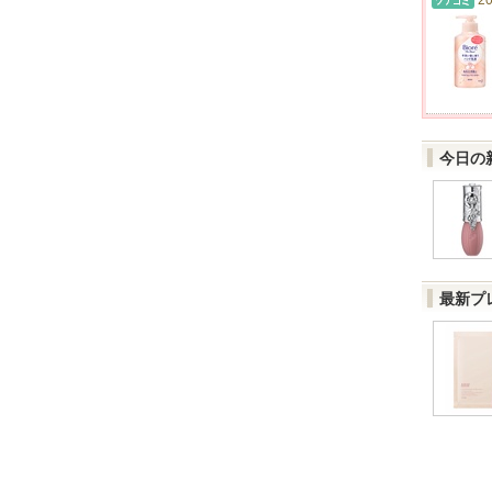
20
今日の
最新プ