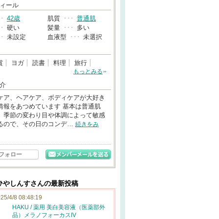
→
ィール
･･
42歳
肌質
･･･
普通肌
･･
硬い
髪量
･･･
多い
･･
未設定
血液型
･･･
未選択
賞
ヨガ
読書
料理
旅行
もっとみる
介
ケア、ヘアケア、ボディケアが大好き
情報をあつめています 基本は普通肌
、季節の変わり目や体調によって敏感
るので、その日のコンデ…
続きをみ
フォロー
ひやしんすさんの最新投稿
25/4/8 08:48:19
HAKU / 薬用 美白美容液（医薬部外
品）メラノフォーカスIV