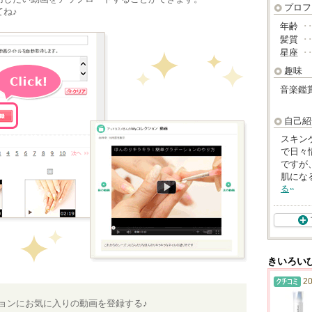
プロフ
ね♪
年齢
･
髪質
･
星座
･
趣味
音楽鑑
自己紹
スキン
で日々
ですが
肌にな
る
きいろい
20
ションにお気に入りの動画を登録する♪