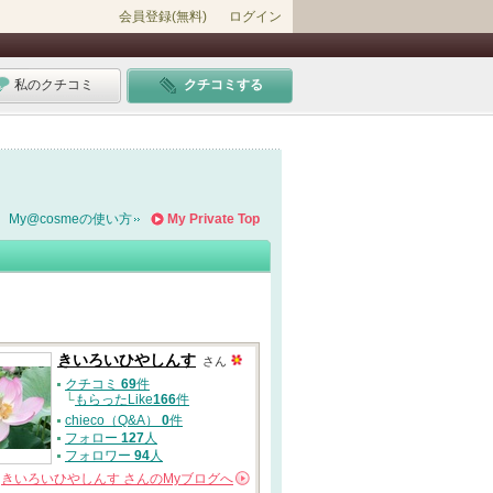
会員登録(無料)
ログイン
私のクチコミ
クチコミする
My@cosmeの使い方
My Private Top
きいろいひやしんす
さん
クチコミ
69
件
└
もらったLike
166
件
chieco（Q&A）
0
件
フォロー
127
人
フォロワー
94
人
きいろいひやしんす
さんの
Myブログへ