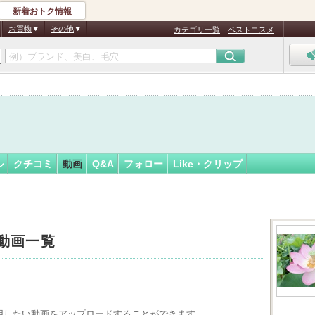
新着おトク情報
ひやしん…
フォロー
さん
お買物
その他
カテゴリ一覧
ベストコスメ
ル
クチコミ
動画
Q&A
フォロー
Like・クリップ
動画一覧
用したい動画をアップロードすることができます。