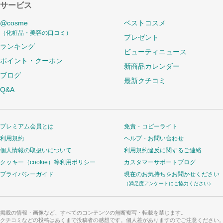
サービス
@cosme
ベストコスメ
（化粧品・美容の口コミ）
プレゼント
ランキング
ビューティニュース
ポイント・クーポン
新商品カレンダー
ブログ
最新クチコミ
Q&A
プレミアム会員とは
免責・コピーライト
利用規約
ヘルプ・お問い合わせ
個人情報の取扱いについて
利用規約違反に関するご連絡
クッキー（cookie）等利用ポリシー
カスタマーサポートブログ
プライバシーガイド
現在のお気持ちをお聞かせください
（満足度アンケートにご協力ください）
掲載の情報・画像など、すべてのコンテンツの無断複写・転載を禁じます。
クチコミなどの投稿はあくまで投稿者の感想です。個人差がありますのでご注意ください