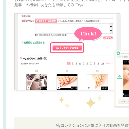
是非この機会にあなたも登録してみてね♪
Myコレクションにお気に入りの動画を登録