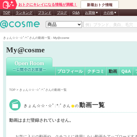
おトクにキレイになる情報が満載！
新着おトク情報
きょん☆☆･
TOP
ランキング
ブランド
ブログ
Q&A
お買物
その他
きょん☆☆･☆ﾟ:*:ﾟさんの動画一覧 - My@cosme
My@cosme
プロフィール
クチコミ
動画
Q&A
TOP
> きょん☆☆･☆ﾟ:*:ﾟさんの動画一覧
動画一覧
きょん☆☆･☆ﾟ:*:ﾟ
さん
の
動画はまだ登録されていません。
お気に入りの動画や、クチコミに使用したい動画をアップロードす