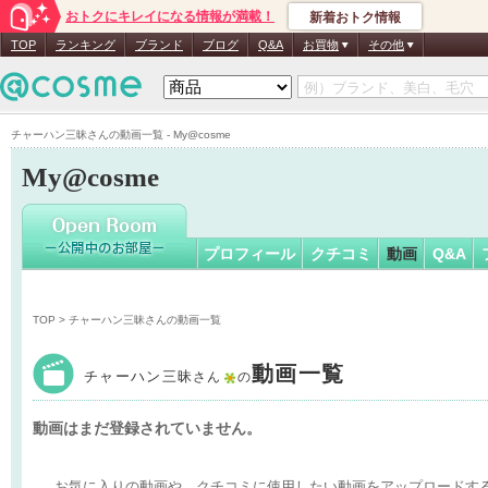
おトクにキレイになる情報が満載！
新着おトク情報
チャーハ
TOP
ランキング
ブランド
ブログ
Q&A
お買物
その他
チャーハン三昧さんの動画一覧 - My@cosme
My@cosme
プロフィール
クチコミ
動画
Q&A
TOP
> チャーハン三昧さんの動画一覧
動画一覧
チャーハン三昧
さん
の
動画はまだ登録されていません。
お気に入りの動画や、クチコミに使用したい動画をアップロードす