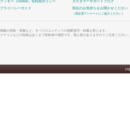
クッキー（cookie）等利用ポリシー
カスタマーサポートブログ
プライバシーガイド
現在のお気持ちをお聞かせください
（満足度アンケートにご協力ください）
掲載の情報・画像など、すべてのコンテンツの無断複写・転載を禁じます。
クチコミなどの投稿はあくまで投稿者の感想です。個人差がありますのでご注意ください
cop