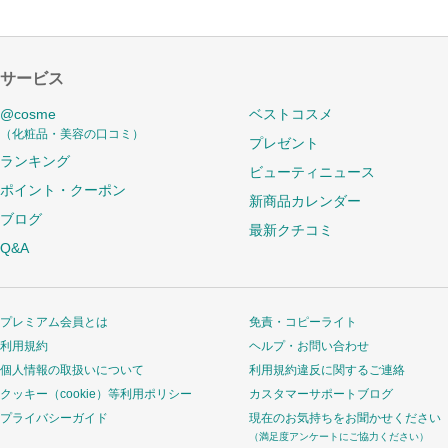
サービス
@cosme
ベストコスメ
（化粧品・美容の口コミ）
プレゼント
ランキング
ビューティニュース
ポイント・クーポン
新商品カレンダー
ブログ
最新クチコミ
Q&A
プレミアム会員とは
免責・コピーライト
利用規約
ヘルプ・お問い合わせ
個人情報の取扱いについて
利用規約違反に関するご連絡
クッキー（cookie）等利用ポリシー
カスタマーサポートブログ
プライバシーガイド
現在のお気持ちをお聞かせください
（満足度アンケートにご協力ください）