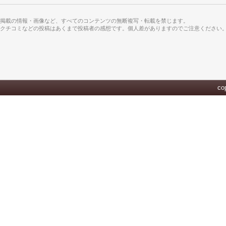
掲載の情報・画像など、すべてのコンテンツの無断複写・転載を禁じます。
クチコミなどの投稿はあくまで投稿者の感想です。個人差がありますのでご注意ください
cop