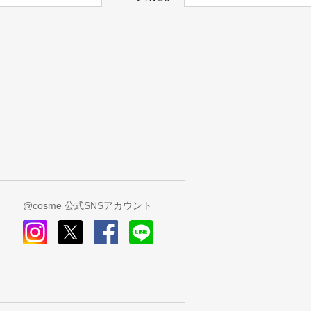
@cosme 公式SNSアカウント
instagram
x
facebook
line