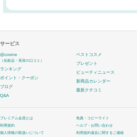
サービス
@cosme
ベストコスメ
（化粧品・美容の口コミ）
プレゼント
ランキング
ビューティニュース
ポイント・クーポン
新商品カレンダー
ブログ
最新クチコミ
Q&A
プレミアム会員とは
免責・コピーライト
利用規約
ヘルプ・お問い合わせ
個人情報の取扱いについて
利用規約違反に関するご連絡