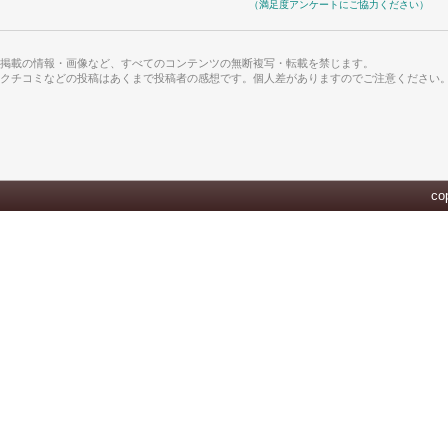
（満足度アンケートにご協力ください）
掲載の情報・画像など、すべてのコンテンツの無断複写・転載を禁じます。
クチコミなどの投稿はあくまで投稿者の感想です。個人差がありますのでご注意ください
cop