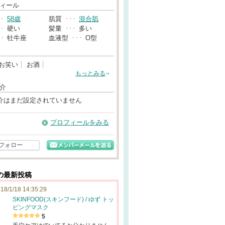
→
ィール
･･
58歳
肌質
･･･
混合肌
･･
硬い
髪量
･･･
多い
･･
牡牛座
血液型
･･･
O型
お笑い
お酒
もっとみる
介
介はまだ設定されていません
プロフィールをみる
フォロー
んの最新投稿
18/1/18 14:35:29
SKINFOOD(スキンフード) / ゆず トッ
ピングマスク
5