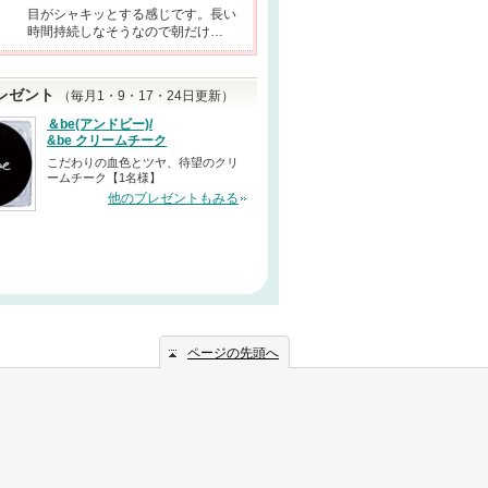
目がシャキッとする感じです。長い
時間持続しなそうなので朝だけ…
レゼント
（毎月1・9・17・24日更新）
＆be(アンドビー)/
&be クリームチーク
こだわりの血色とツヤ、待望のクリ
ームチーク【1名様】
他のプレゼントもみる
ページの先頭へ