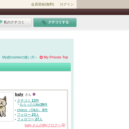
会員登録(無料)
ログイン
私のクチコミ
クチコミする
My@cosmeの使い方
My Private Top
baly
さん
クチコミ
13
件
└
もらったLike
39
件
chieco（Q&A）
0
件
フォロー
23
人
フォロワー
27
人
baly
さんの
Myブログへ