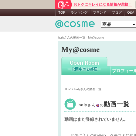
おトクにキレイになる情報が満載！
baly
さん
TOP
ランキング
ブランド
ブログ
Q&A
balyさんの動画一覧 - My@cosme
My@cosme
プロフィー
TOP
> balyさんの動画一覧
動画一覧
baly
さん
の
動画はまだ登録されていません。
お気に入りの動画や、クチコミに使