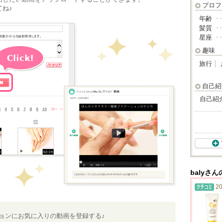
プロフ
ね♪
年齢
･
髪質
･
星座
･
趣味
旅行
自己紹
自己紹
balyさ
20
ションにお気に入りの動画を登録する♪