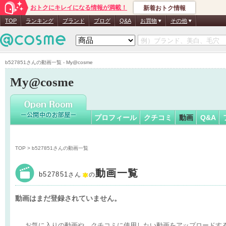
おトクにキレイになる情報が満載！
新着おトク情報
b527851
TOP
ランキング
ブランド
ブログ
Q&A
お買物
その他
b527851さんの動画一覧 - My@cosme
My@cosme
プロフィール
クチコミ
動画
Q&A
TOP
> b527851さんの動画一覧
動画一覧
b527851
さん
の
動画はまだ登録されていません。
お気に入りの動画や、クチコミに使用したい動画をアップロードす