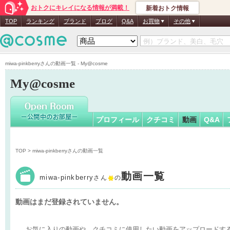
おトクにキレイになる情報が満載！
新着おトク情報
miwa-pink
TOP
ランキング
ブランド
ブログ
Q&A
お買物
その他
miwa-pinkberryさんの動画一覧 - My@cosme
My@cosme
プロフィール
クチコミ
動画
Q&A
TOP
> miwa-pinkberryさんの動画一覧
動画一覧
miwa-pinkberry
さん
の
動画はまだ登録されていません。
お気に入りの動画や、クチコミに使用したい動画をアップロードす