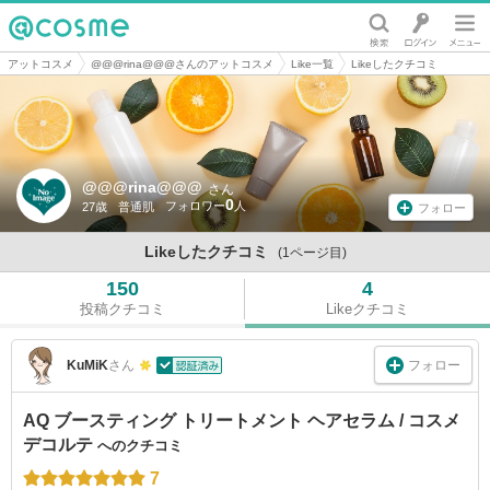
@cosme
アットコスメ
@@@rina@@@さんのアットコスメ
Like一覧
Likeしたクチコミ
@@@rina@@@
さん
0
27歳
普通肌
フォロー
Likeしたクチコミ
(1ページ目)
150
4
投稿クチコミ
Likeクチコミ
フォロー
KuMiK
さん
AQ ブースティング トリートメント ヘアセラム / コスメ
デコルテ
へのクチコミ
7