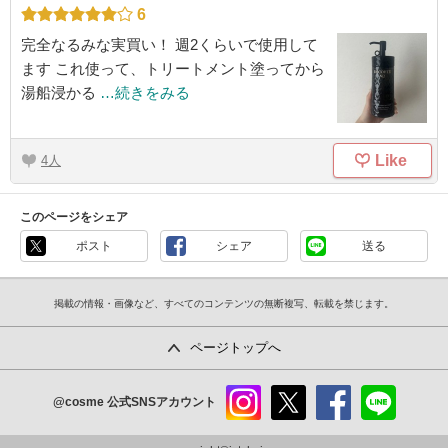
6
完全なるみな実買い！ 週2くらいで使用して
ます これ使って、トリートメント塗ってから
湯船浸かる
…続きをみる
Like
4
このページをシェア
ポスト
シェア
送る
掲載の情報・画像など、すべてのコンテンツの無断複写、転載を禁じます。
ページトップへ
@cosme
公式SNSアカウント
instag
x
faceb
line
ram
ook