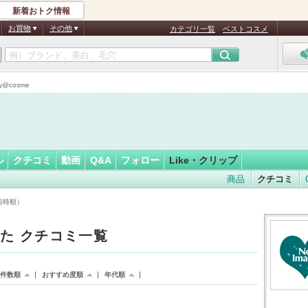
新着おトク情報
n_
フォロー
さん
お買物
その他
カテゴリ一覧
ベストコスメ
@cosme
ル
クチコミ
動画
Q&A
フォロー
Like・クリップ
商品
クチコミ
録日時順）
eした クチコミ一覧
ke件数順
おすすめ度順
年代順