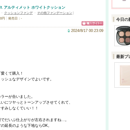
ス アルティメット ホワイトクッション
・
クッションファンデ
・
その他ファンデーション
]
0円
発売日：-
今日の
2024/8/17 00:23:09
最新プ
可愛くて購入！
リッシュなデザインでよいです。
カラーが合いました。
れいにツヤっとトーンアップさせてくれて、
ぐすみしなくていい！！
態でだいぶ仕上がりが左右されますね…。
の延長のような下地ならOK。