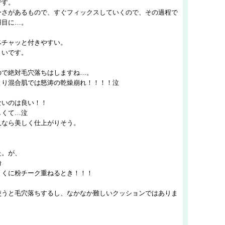
です。
ーさがあるもので、すぐフィックスしていくので、その過程で
羽目に…。
ベチャッと付きやすい。
くいです。
ので絶対毛穴落ちはしますね…。
より混合肌では怒涛の乾燥崩れ！！！！泣
ないのは良い！！
しくて…泣
人なら美しく仕上がりそう。
た。が、
粉
とくに粉チーク重ねるとき！！！
使うと毛穴落ちするし、なかなか難しいクッションではありま