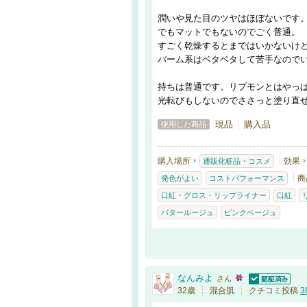
潤いや見た目のツヤはほぼないです
でもマットでもないのでごく普通。
すごく乾燥するとまではいかないけ
バーム系はベタベタして苦手なので
持ちは普通です。リプモンとはやっ
光転びもしないのでささっと塗り直
現品
購入品
使用した商品
購入場所
効果
通販化粧品・コスメ
商
発色がよい
コストパフォーマンス
口紅・グロス・リップライナー
口紅
バタールージュ
ピンクベージュ
なんみよ
さん
認証済
32歳
混合肌
クチコミ投稿
3