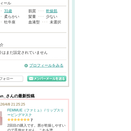
→
ィール
･･
31歳
肌質
･･･
乾燥肌
･･
柔らかい
髪量
･･･
少ない
･･
牡牛座
血液型
･･･
未選択
介
介はまだ設定されていません
プロフィールをみる
フォロー
chan_さんの最新投稿
26/4/8 21:25:25
FEMMUE（ファミュ） / リップスリ
ーピングマスク
7
2回目の購入です。唇が乾燥しやすい
ので手放せません。これを塗…