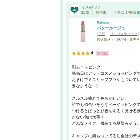
りさ@
さん
31歳
脂性肌
クチコミ投稿
9
Ririmew
バタールージュ
[
口紅
・
リップスティック
]
税込価格：1,980円
発売日：2
4
購入品
01ムースピンク
発売日にアットコスメショッピング
おまけでミニリップブラシもついてい
要なような…)
スルスル塗れて色もかわいい。
誰でも似合いそうなベージュピンク
つけるとぱっと顔色を明るく見せる
かない色は大事！
どんなメイク、服装でも馴染みそう
キャップに鏡もついてるし会社のデ