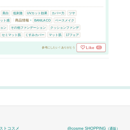
美白
低刺激
UVカット効果
カバー力
ツヤ
商品情報
ット感
BANILA CO
ベースメイク
ョン
その他ファンデーション
クッションファンデ
セミマット肌
くすみカバー
マット肌
17フェア
Like
41
参考にしたい！ありがとう
ストコスメ
@cosme SHOPPING
（通販）