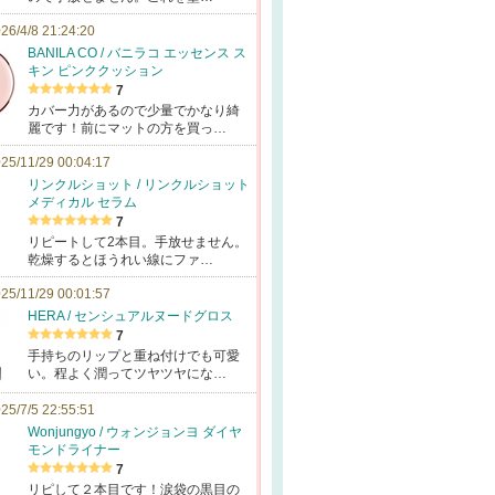
26/4/8 21:24:20
BANILA CO / バニラコ エッセンス ス
キン ピンククッション
7
カバー力があるので少量でかなり綺
麗です！前にマットの方を買っ…
25/11/29 00:04:17
リンクルショット / リンクルショット
メディカル セラム
7
リピートして2本目。手放せません。
乾燥するとほうれい線にファ…
25/11/29 00:01:57
HERA / センシュアルヌードグロス
7
手持ちのリップと重ね付けでも可愛
い。程よく潤ってツヤツヤにな…
25/7/5 22:55:51
Wonjungyo / ウォンジョンヨ ダイヤ
モンドライナー
7
リピして２本目です！涙袋の黒目の