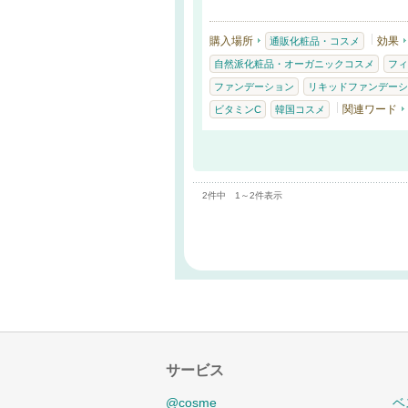
購入場所
効果
通販化粧品・コスメ
自然派化粧品・オーガニックコスメ
フィ
ファンデーション
リキッドファンデーシ
関連ワード
ビタミンC
韓国コスメ
2件中 1～2件表示
サービス
@cosme
ベ