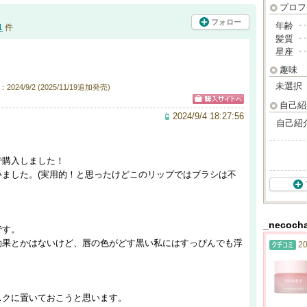
プロフ
フォロー
年齢
･
1
件
髪質
･
星座
･
趣味
未選択
024/9/2 (2025/11/19追加発売)
自己紹
2024/9/4 18:27:56
自己紹
で購入しました！
ました。(実用的！と思ったけどこのリップではブラシは不
_neco
です。
効果とかはないけど、唇の色がどす黒い私にはすっぴんでも浮
20
。
スクに置いておこうと思います。