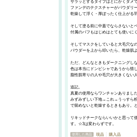
サラッとするタイプはとにかくダメ
ファンデのテクスチャーがパウダリ
乾燥して浮く・厚ぼったく仕上がる
そして塗る前に中蓋でならさないと
付属のパフもはじめはとても使いに
そしてマスクをしていると大毛穴な
パウダーを上から叩いたら、乾燥肌
ただ、どんなときもダークニングし
色は本当にドンピシャであうから惜
脂性肌寄りの人や毛穴が大きくない
追記。
真夏の使用ならワンチャンありまし
みずみずしい下地→これ→うっすら
で留めないと乾燥するときもあり。
リキッドチークならいいかと思って
す。☆3は変わらずです。
現品
購入品
使用した商品