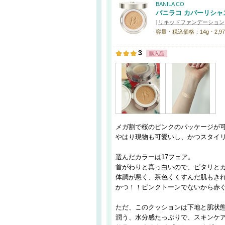
BANILA CO
バニラコ カバーリシャ
[
リキッドファンデーション
容量・税込価格：14g・2,97
3
購入品
メガ割で桜のピンクのパッケージが
やはり現物も可愛いし、かつスタイ
選んだカラーは17フェア。
首がわりと真っ白いので、ピタリと
体調が悪く、茶色くくすんだ肌もき
かつ！！ピンクトーンでないから赤
ただ、このクッションは下地と肌状
潤う、水分感たっぷりで、スキンケア