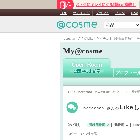
おトクにキレイになる情報が満載！
_necocha
TOP
ランキング
ブランド
ブログ
Q&A
_necochan_さんのLikeしたクチコミ（登録日時順） - My
My@cosme
プロフィー
TOP
> _necochan_さんのLikeしたクチコミ（登
Lik
_necochan_
さんの
並び替え：
登録日時順
新着順
Li
2件中 1～2件表示