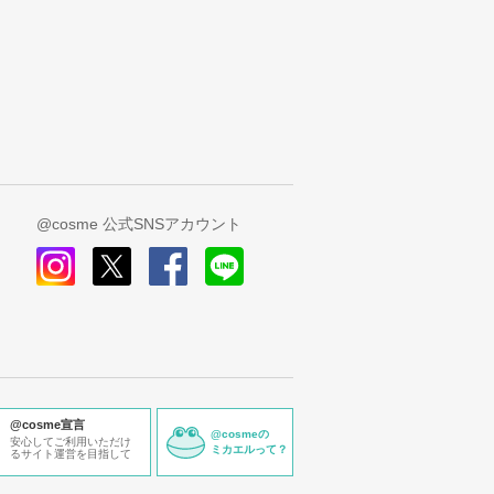
@cosme 公式SNSアカウント
instagram
x
facebook
line
@cosme宣言
@cosmeの
安心してご利用いただけ
ミカエルって？
るサイト運営を目指して