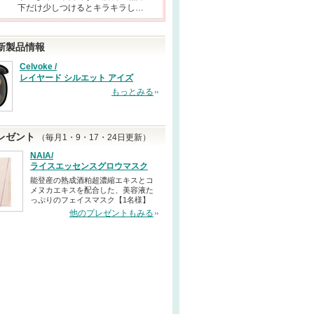
下だけ少しつけるとキラキラし…
新製品情報
Celvoke /
レイヤード シルエット アイズ
もっとみる
レゼント
（毎月1・9・17・24日更新）
NAIA/
ライスエッセンスグロウマスク
能登産の熟成酒粕超濃縮エキスとコ
メヌカエキスを配合した、美容液た
っぷりのフェイスマスク【1名様】
他のプレゼントもみる