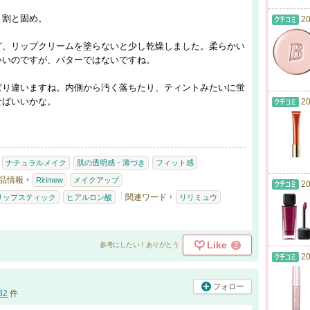
。割と固め。
20
ど、リップクリームを塗らないと少し乾燥しました。柔らかい
いいのですが、バターではないですね。
ぱり違いますね。内側から汚く落ちたり、ティントみたいに蛍
せばいいかな。
20
ナチュラルメイク
肌の透明感・薄づき
フィット感
品情報
Ririmew
メイクアップ
20
関連ワード
リップスティック
ヒアルロン酸
リリミュウ
Like
2
参考にしたい！ありがとう
20
フォロー
82
件