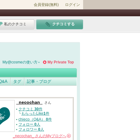
会員登録(無料)
ログイン
私のクチコミ
クチコミする
My@cosmeの使い方
My Private Top
Q&A
タグ
記事・ブログ
_necochan_
さん
クチコミ
30
件
└
もらったLike
1
件
chieco（Q&A）
0
件
フォロー
0
人
フォロワー
0
人
_necochan_
さんの
Myブログへ