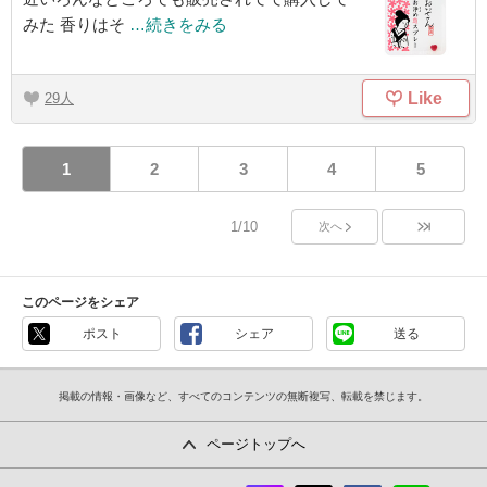
みた 香りはそ
…続きをみる
Like
29
1
2
3
4
5
1/10
次へ
このページをシェア
ポスト
シェア
送る
掲載の情報・画像など、すべてのコンテンツの無断複写、転載を禁じます。
ページトップへ