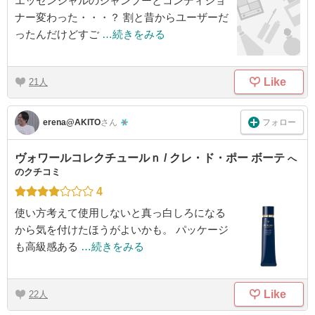
エッセンシャルのシャンプーとコンディショ
ナー変わった・・・？ 割と昔からユーザーだ
ったんだけどすご
…続きをみる
Like
21
フォロー
erena@AKITO
さん
ヴォワールコレクチュールｎ / クレ・ド・ポー ボーテ
へ
のクチコミ
4
使い方考えて使用しないと真っ白しろになる
から気を付けたほうがよいかも。 パッケージ
も高級感ある
…続きをみる
Like
22