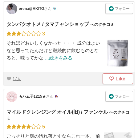
フォロー
erena@AKITO
さん
タンパクオトメ / タマチャンショップ
へのクチコミ
3
それほどおいしくなかった・・・ 成分はよい
なと思ってたんだけど継続的に飲むものとな
ると、味ってかな
…続きをみる
Like
17
フォロー
★ハム子1215★
さん
マイルドクレンジング オイル(旧) / ファンケル
へのクチコ
ミ
5
ごっそりと顔の汚れ落とすならこれ一本。 前