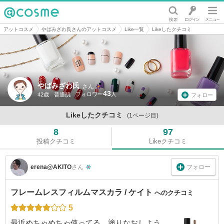
@cosme
アットコスメ
やばみざわ氏さんのアットコスメ
Like一覧
Likeしたクチコミ
やばみざわ氏
さん
43
42歳
普通肌
フォロー
Likeしたクチコミ
(1ページ目)
8
97
投稿クチコミ
Likeクチコミ
フォロー
erena@AKITO
さん
フレームレスフィルムマスカラ / ケイト
へのクチコミ
5
最近めちゃめちゃ使ってる。塗りなおしよう