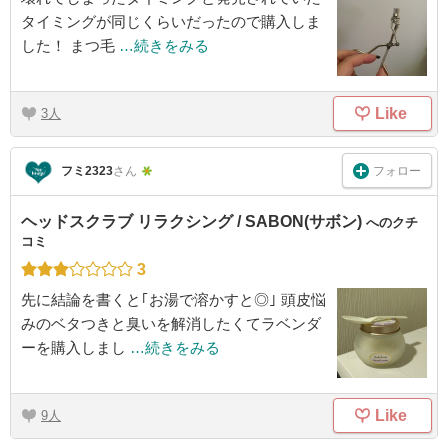
タイミングが同じくらいだったので購入しま
した！ まつ毛
…続きをみる
Like
3
フォロー
フミ2323
さん
ヘッドスクラブ リラクシング / SABON(サボン)
へのクチ
コミ
3
先に結論を書くと｢お湯で溶かすと◎｣ 頭皮悩
みのベタつきと臭いを解消したくてラベンダ
ーを購入しまし
…続きをみる
Like
9