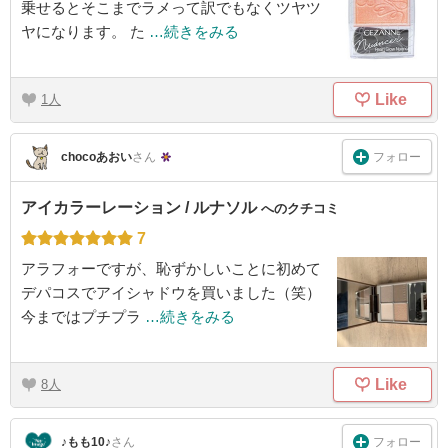
乗せるとそこまでラメって訳でもなくツヤツ
ヤになります。 た
…続きをみる
Like
1
フォロー
chocoあおい
さん
アイカラーレーション / ルナソル
へのクチコミ
7
アラフォーですが、恥ずかしいことに初めて
デパコスでアイシャドウを買いました（笑）
今まではプチプラ
…続きをみる
Like
8
フォロー
♪もも10♪
さん