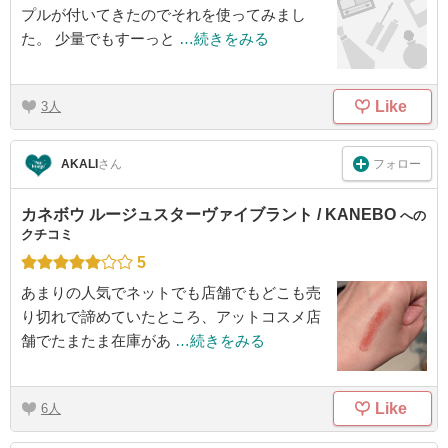
プルが付いてきたのでそれを使ってみまし
た。 少量でもすーっと
…続きをみる
Like
3
フォロー
AKALI
さん
カネボウ ルージュスターヴァイブラント / KANEBO
への
クチコミ
5
あまりの人気でネットでも店舗でもどこも売
り切れで諦めていたところ、アットコスメ店
舗でたまたま在庫があ
…続きをみる
Like
6