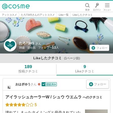
@cosme
アットコスメ
たろ7345さんのアットコスメ
Like一覧
Likeしたクチコミ
たろ7345
さん
11
39歳
混合肌
フォロー
Likeしたクチコミ
(1ページ目)
189
9
投稿クチコミ
Likeクチコミ
フォロー
おはぎゆう
さん
アイラッシュカーラーW / シュウ ウエムラ
へのクチコミ
5
壊れてしまったタイミングと発売されていた