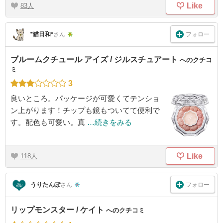
Like
83
フォロー
*猫日和*
さん
ブルームクチュール アイズ / ジルスチュアート
へのクチコ
ミ
3
良いところ。パッケージが可愛くてテンショ
ン上がります！チップも鏡もついてて便利で
す。配色も可愛い。真
…続きをみる
Like
118
フォロー
うりたんぽ
さん
リップモンスター / ケイト
へのクチコミ