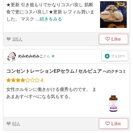
★更新 引き籠もりでかなりコスパ良し 肌断
食で更にコスパ良し! ★更新 レフィル買いま
した。 マスク
…続きをみる
Like
105
フォロー
めみめみめみこ
さん
コンセントレーションEPセラム / セルピュア
へのクチコミ
4
女性ホルモンに働きかける優秀ものです。 ま
あまあすべすべになる気もする。
Like
63