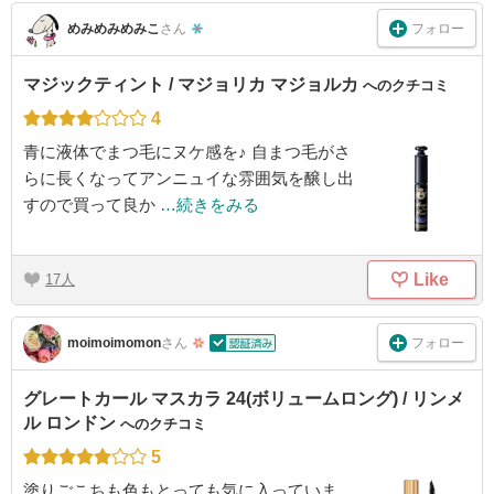
フォロー
めみめみめみこ
さん
マジックティント / マジョリカ マジョルカ
へのクチコミ
4
青に液体でまつ毛にヌケ感を♪ 自まつ毛がさ
らに長くなってアンニュイな雰囲気を醸し出
すので買って良か
…続きをみる
Like
17
フォロー
moimoimomon
さん
グレートカール マスカラ 24(ボリュームロング) / リンメ
ル ロンドン
へのクチコミ
5
塗りごこちも色もとっても気に入っていま