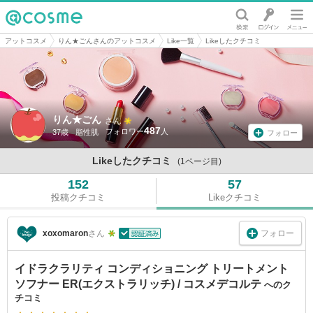
@cosme
アットコスメ
りん★ごんさんのアットコスメ
Like一覧
Likeしたクチコミ
りん★ごん
さん
487
37歳
脂性肌
フォロー
Likeしたクチコミ
(1ページ目)
152
57
投稿クチコミ
Likeクチコミ
フォロー
xoxomaron
さん
イドラクラリティ コンディショニング トリートメント
ソフナー ER(エクストラリッチ) / コスメデコルテ
へのク
チコミ