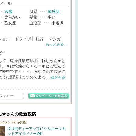
→
ィール
･･
30歳
肌質
･･･
敏感肌
･･
柔らかい
髪量
･･･
多い
･･
乙女座
血液型
･･･
未選択
ション
ドライブ
旅行
マンガ
もっとみる
介
して！乾燥性敏感肌のこれちゃん★と
す。今は乾燥からくるニキビに悩んで
治療中です・・・。みなさんのお役に
ように頑張りますのでよろ…
続きをみ
フォロー
ん★さんの最新投稿
24/3/2 08:58:05
D-UP(ディーアップ) / シルキーリキ
ッドアイライナーWP