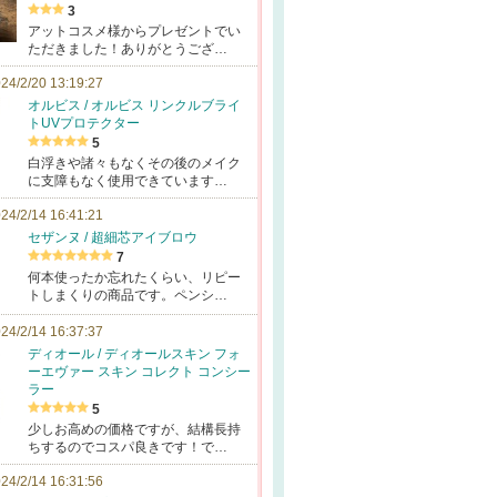
3
アットコスメ様からプレゼントでい
ただきました！ありがとうござ…
24/2/20 13:19:27
オルビス / オルビス リンクルブライ
トUVプロテクター
5
白浮きや諸々もなくその後のメイク
に支障もなく使用できています…
24/2/14 16:41:21
セザンヌ / 超細芯アイブロウ
7
何本使ったか忘れたくらい、リピー
トしまくりの商品です。ペンシ…
24/2/14 16:37:37
ディオール / ディオールスキン フォ
ーエヴァー スキン コレクト コンシー
ラー
5
少しお高めの価格ですが、結構長持
ちするのでコスパ良きです！で…
24/2/14 16:31:56