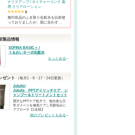
ナリスアップ / ネイチャーコンク 薬
用 クリアローション
5
無印良品のふき取り化粧水を以前使
っておりましたが、肌に合わず…
新製品情報
SOFINA BASIC＋ /
うるおいターボ化粧水
もっとみる
レゼント
（毎月1・9・17・24日更新）
JoluXe/
JoluXe PPTデイリッチケア シ
ャンプー＆トリートメントセット
贅沢なPPTケア処方で、無自覚な日
常ダメージを徹底ケアし毛髪悩みに
アプローチ【1名様】
他のプレゼントもみる