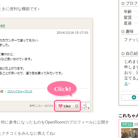
プロフ
ときに便利な機能です♪
年齢
･
髪質
･
星座
･
趣味
ファッ
自己紹
じめま
申しま
おり、
立てる
る
これちゃ
、特に参考になったものをOpenRoomのプロフィールに公開す
20
たクチコミをみんなに教えてね♪