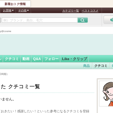
新着おトク情報
ん★
フォロー
さん
お買物
その他
カテゴリ一覧
ベストコスメ
@cosme
ル
クチコミ
動画
Q&A
フォロー
Like・クリップ
商品
クチコミ
録日時順）
eした クチコミ一覧
ていません。
えておきたい！感謝したい！といった参考になるクチコミを登録