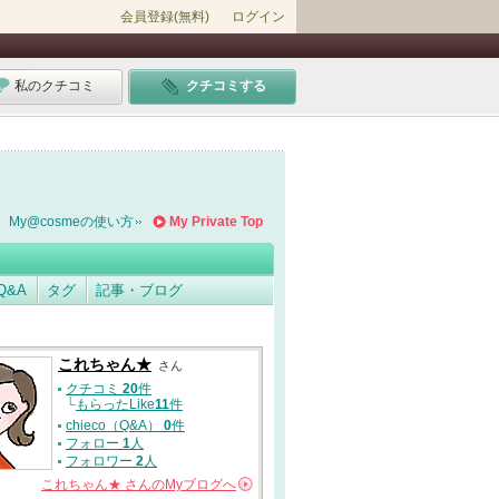
会員登録(無料)
ログイン
私のクチコミ
クチコミする
My@cosmeの使い方
My Private Top
Q&A
タグ
記事・ブログ
これちゃん★
さん
クチコミ
20
件
└
もらったLike
11
件
chieco（Q&A）
0
件
フォロー
1
人
フォロワー
2
人
これちゃん★
さんの
Myブログへ