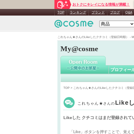
おトクにキレイになる情報が満載！
これちゃ
TOP
ランキング
ブランド
ブログ
Q&A
これちゃん★さんのLikeしたクチコミ（登録日時順） - My
My@cosme
プロフィー
TOP
> これちゃん★さんのLikeしたクチコミ（登
Lik
これちゃん★
さんの
Likeした クチコミはまだ登録され
「Like」ボタンを押すことで、覚