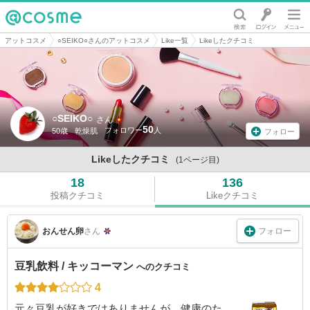
@cosme
アットコスメ
○SEIKO○さんのアットコスメ
Like一覧
Likeしたクチコミ
○SEIKO○
さん
50
50歳
乾燥肌
フォロー
Likeしたクチコミ
(1ページ目)
18
136
投稿クチコミ
Likeクチコミ
フォロー
おんせん卵
さん
豆乳飲料 / キッコーマン
へのクチコミ
4
元々豆乳が好きではありませんが、健康のた