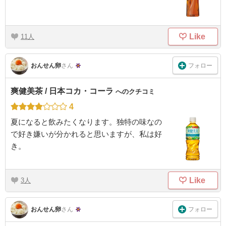
Like
11
フォロー
おんせん卵
さん
爽健美茶 / 日本コカ・コーラ
へのクチコミ
4
夏になると飲みたくなります。独特の味なの
で好き嫌いが分かれると思いますが、私は好
き。
Like
3
フォロー
おんせん卵
さん