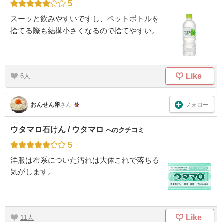
5
スーッと飲みやすいですし、ペットボトルを
捨てる際も結構小さくなるので捨てやすい。
Like
6
フォロー
おんせん卵
さん
ウタマロ石けん / ウタマロ
へのクチコミ
5
洋服は布系についた汚れは大体これで落ちる
気がします。
Like
11