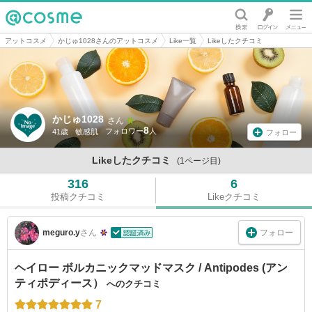
@cosme
アットコスメ
かじゅ1028さんのアットコスメ
Like一覧
Likeしたクチコミ
かじゅ1028
さん
8
41歳
敏感肌
フォロー
Likeしたクチコミ
(1ページ目)
316
6
投稿クチコミ
Likeクチコミ
フォロー
meguro.y
さん
ヘイロー ボルカニックマッドマスク / Antipodes (アン
ティポディース）
へのクチコミ
7