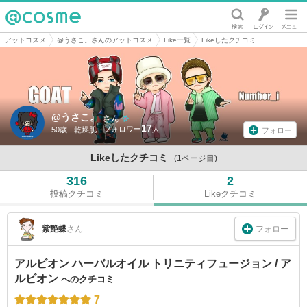
@cosme
アットコスメ
@うさこ。さんのアットコスメ
Like一覧
Likeしたクチコミ
@うさこ。
さん
17
50歳
乾燥肌
フォロー
Likeしたクチコミ
(1ページ目)
316
2
投稿クチコミ
Likeクチコミ
フォロー
紫艶蝶
さん
アルビオン ハーバルオイル トリニティフュージョン / ア
ルビオン
へのクチコミ
7