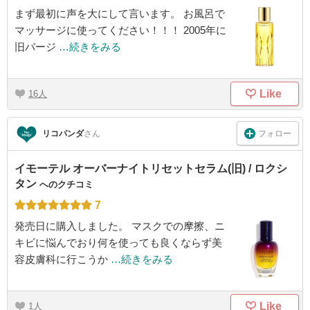
まず最初に声を大にして言います。 お風呂で
マッサージに使ってください！！！ 2005年に
旧バージ
…続きをみる
Like
16
フォロー
リコパンダ
さん
イモーテル オーバーナイトリセットセラム(旧) / ロクシ
タン
へのクチコミ
7
発売日に購入しました。 マスクでの摩擦、ニ
キビに悩んでおり何を使っても良くならず美
容皮膚科に行こうか
…続きをみる
Like
1