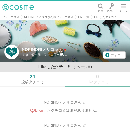
@cosme
アットコスメ
NORINORIノリコさんのアットコスメ
Like一覧
Likeしたクチコミ
NORINORIノリコ
さん
60
36歳
混合肌
フォロー
Likeしたクチコミ
(1ページ目)
21
0
投稿クチコミ
Likeクチコミ
NORINORIノリコさん
が
Like
したクチコミはまだありません。
NORINORIノリコさん
が