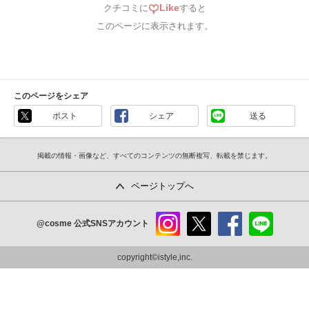
Like
クチコミに
すると
このページに表示されます。
このページをシェア
ポスト
シェア
送る
掲載の情報・画像など、すべてのコンテンツの無断複写、転載を禁じます。
ページトップへ
@cosme
公式SNSアカウント
instag
x
faceb
line
ram
ook
copyright©istyle,inc.