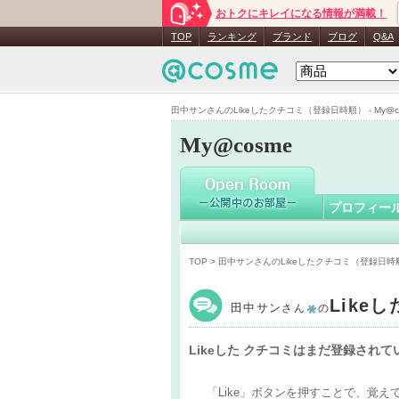
おトクにキレイになる情報が満載！
田中サン
TOP
ランキング
ブランド
ブログ
Q&A
田中サンさんのLikeしたクチコミ（登録日時順） - My@c
My@cosme
プロフィー
TOP
> 田中サンさんのLikeしたクチコミ（登録日時
Like
田中サン
さん
の
Likeした クチコミはまだ登録され
「Like」ボタンを押すことで、覚