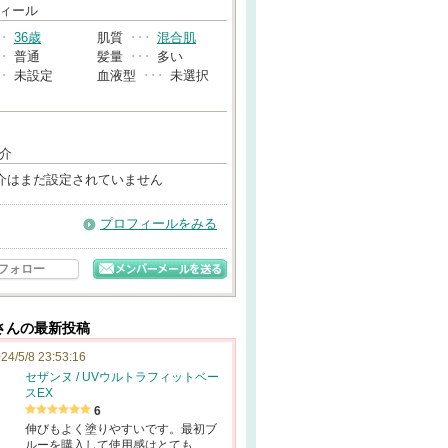
→
ィール
･･
36歳
肌質
･･･
混合肌
･･
普通
髪量
･･･
多い
･･
未設定
血液型
･･･
未選択
介
介はまだ設定されていません
プロフィールをみる
フォロー
さんの最新投稿
24/5/8 23:53:16
セザンヌ / UVウルトラフィットベー
スEX
6
伸びもよく塗りやすいです。最初ブ
ルーを購入して使用感はとても…