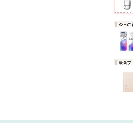
今日の
最新プ