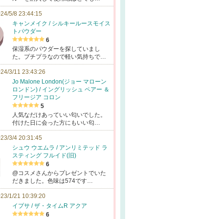
24/5/8 23:44:15
キャンメイク / シルキールースモイス
トパウダー
6
保湿系のパウダーを探していまし
た。プチプラなので軽い気持ちで…
24/3/11 23:43:26
Jo Malone London(ジョー マローン
ロンドン) / イングリッシュ ペアー ＆
フリージア コロン
5
人気なだけあっていい匂いでした。
付けた日に会った方にもいい匂…
23/3/4 20:31:45
シュウ ウエムラ / アンリミテッド ラ
スティング フルイド(旧)
6
@コスメさんからプレゼントでいた
だきました。色味は574です…
23/1/21 10:39:20
イプサ / ザ・タイムR アクア
6