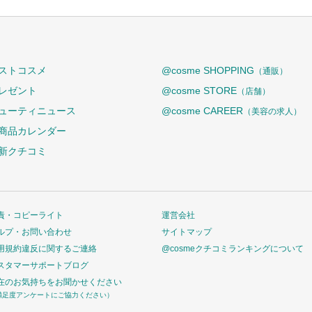
ストコスメ
@cosme SHOPPING
（通販）
レゼント
@cosme STORE
（店舗）
ューティニュース
@cosme CAREER
（美容の求人）
商品カレンダー
新クチコミ
責・コピーライト
運営会社
ルプ・お問い合わせ
サイトマップ
用規約違反に関するご連絡
@cosmeクチコミランキングについて
スタマーサポートブログ
在のお気持ちをお聞かせください
満足度アンケートにご協力ください）