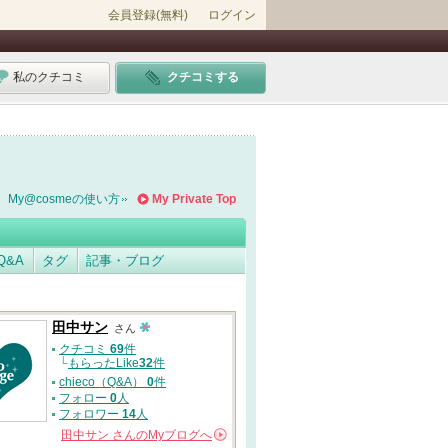
会員登録(無料)
ログイン
私のクチコミ
クチコミする
My@cosmeの使い方
My Private Top
Q&A
タグ
記事・ブログ
田中サン
さん
クチコミ
69
件
└
もらったLike
32
件
chieco（Q&A）
0
件
フォロー
0
人
フォロワー
14
人
田中サン
さんの
Myブログへ