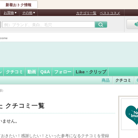
新着おトク情報
フォロー
さん
お買物
その他
カテゴリ一覧
ベストコスメ
osme
ル
クチコミ
動画
Q&A
フォロー
Like・クリップ
商品
クチコミ
順）
した クチコミ一覧
ていません。
えておきたい！感謝したい！といった参考になるクチコミを登録