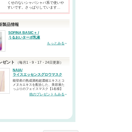
くせのないシャバシャバ系で使いや
すいです。さっぱりしています…
新製品情報
SOFINA BASIC＋ /
うるおいターボ乳液
もっとみる
レゼント
（毎月1・9・17・24日更新）
NAIA/
ライスエッセンスグロウマスク
能登産の熟成酒粕超濃縮エキスとコ
メヌカエキスを配合した、美容液た
っぷりのフェイスマスク【1名様】
他のプレゼントもみる