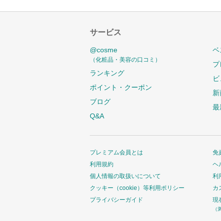
サービス
@cosme
ベ
（化粧品・美容の口コミ）
プ
ランキング
ビ
ポイント・クーポン
新
ブログ
最
Q&A
プレミアム会員とは
免
利用規約
ヘ
個人情報の取扱いについて
利
クッキー（cookie）等利用ポリシー
カ
プライバシーガイド
現
（