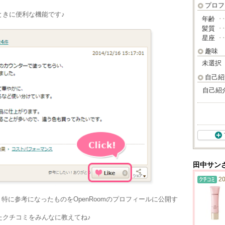
プロフ
ときに便利な機能です♪
年齢
･
髪質
･
星座
･
趣味
未選択
自己紹
自己紹
田中サン
20
、特に参考になったものをOpenRoomのプロフィールに公開す
たクチコミをみんなに教えてね♪