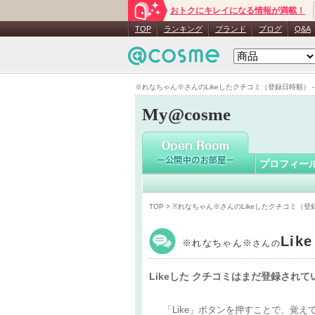
おトクにキレイになる情報が満載！
※れなち
TOP
ランキング
ブランド
ブログ
Q&A
※れなちゃん※さんのLikeしたクチコミ（登録日時順） - M
My@cosme
プロフィー
TOP
> ※れなちゃん※さんのLikeしたクチコミ（登
Li
※れなちゃん※
さんの
Likeした クチコミはまだ登録され
「Like」ボタンを押すことで、覚