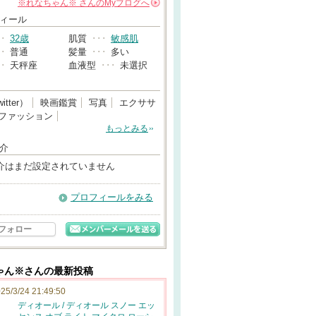
※れなちゃん※
さんの
Myブログへ
→
ィール
･･
32歳
肌質
･･･
敏感肌
･･
普通
髪量
･･･
多い
･･
天秤座
血液型
･･･
未選択
itter）
映画鑑賞
写真
エクササ
ファッション
もっとみる
介
介はまだ設定されていません
プロフィールをみる
フォロー
ゃん※さんの最新投稿
25/3/24 21:49:50
ディオール / ディオール スノー エッ