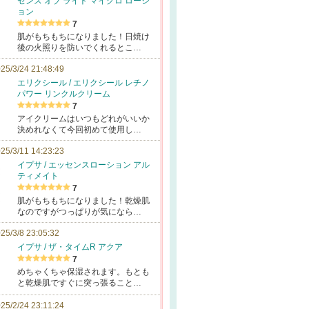
センス オブ ライト マイクロ ローシ
ョン
7
肌がもちもちになりました！日焼け
後の火照りを防いでくれるとこ…
25/3/24 21:48:49
エリクシール / エリクシール レチノ
パワー リンクルクリーム
7
アイクリームはいつもどれがいいか
決めれなくて今回初めて使用し…
25/3/11 14:23:23
イプサ / エッセンスローション アル
ティメイト
7
肌がもちもちになりました！乾燥肌
なのですがつっぱりが気になら…
25/3/8 23:05:32
イプサ / ザ・タイムR アクア
7
めちゃくちゃ保湿されます。もとも
と乾燥肌ですぐに突っ張ること…
25/2/24 23:11:24