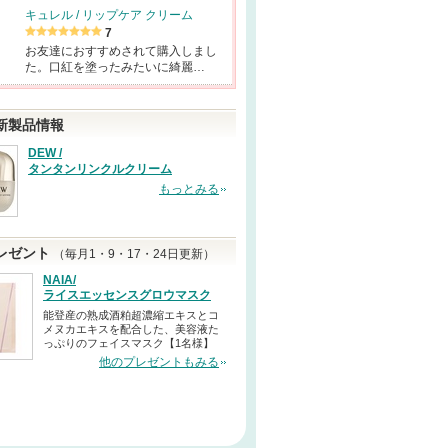
キュレル / リップケア クリーム
7
お友達におすすめされて購入しまし
た。口紅を塗ったみたいに綺麗…
新製品情報
DEW /
タンタンリンクルクリーム
もっとみる
レゼント
（毎月1・9・17・24日更新）
NAIA/
ライスエッセンスグロウマスク
能登産の熟成酒粕超濃縮エキスとコ
メヌカエキスを配合した、美容液た
っぷりのフェイスマスク【1名様】
他のプレゼントもみる