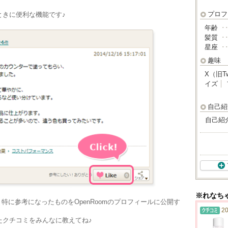
プロフ
ときに便利な機能です♪
年齢
･
髪質
･
星座
･
趣味
X（旧Tw
イズ
自己紹
自己紹
※れなち
、特に参考になったものをOpenRoomのプロフィールに公開す
20
たクチコミをみんなに教えてね♪