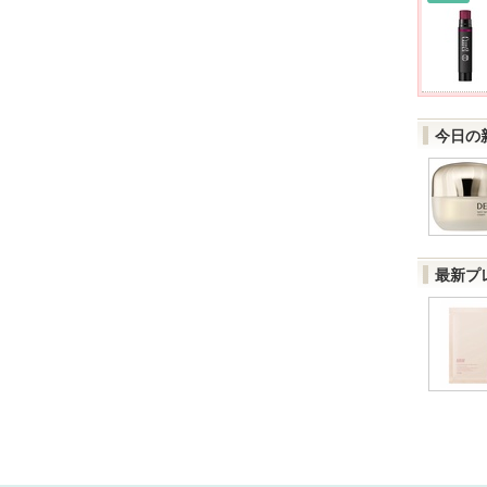
今日の
最新プ