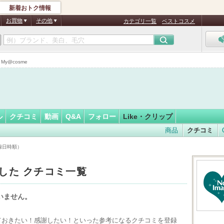
新着おトク情報
ゃん※
フォロー
さん
お買物
その他
カテゴリ一覧
ベストコスメ
認
証
y@cosme
済
ル
クチコミ
動画
Q&A
フォロー
Like・クリップ
商品
クチコミ
録日時順）
keした クチコミ一覧
ていません。
えておきたい！感謝したい！といった参考になるクチコミを登録