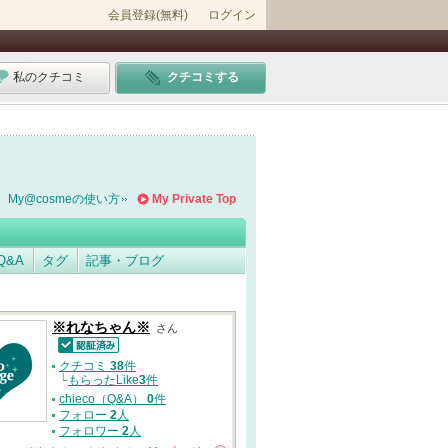
会員登録(無料)
ログイン
私のクチコミ
クチコミする
My@cosmeの使い方
My Private Top
Q&A
タグ
記事・ブログ
※れなちゃん※
さん
認証済
クチコミ
38
件
└
もらったLike
3
件
chieco（Q&A）
0
件
フォロー
2
人
フォロワー
2
人