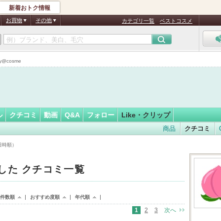
新着おトク情報
eE
フォロー
さん
お買物
その他
カテゴリ一覧
ベストコスメ
@cosme
ル
クチコミ
動画
Q&A
フォロー
Like・クリップ
商品
クチコミ
日時順）
keした クチコミ一覧
ke件数順
おすすめ度順
年代順
1
2
3
次へ