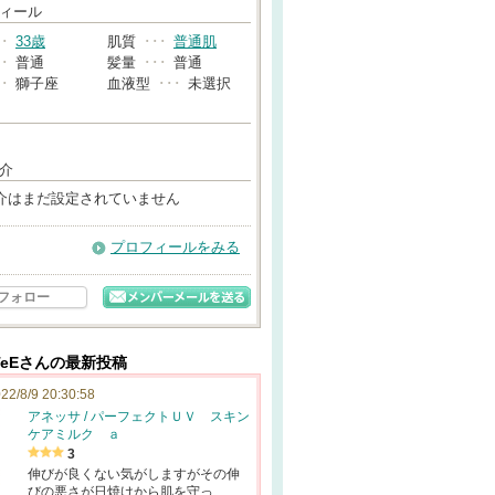
→
ィール
･･
33歳
肌質
･･･
普通肌
･･
普通
髪量
･･･
普通
･･
獅子座
血液型
･･･
未選択
介
介はまだ設定されていません
プロフィールをみる
フォロー
eEさんの最新投稿
22/8/9 20:30:58
アネッサ / パーフェクトＵＶ スキン
ケアミルク ａ
3
伸びが良くない気がしますがその伸
びの悪さが日焼けから肌を守っ…