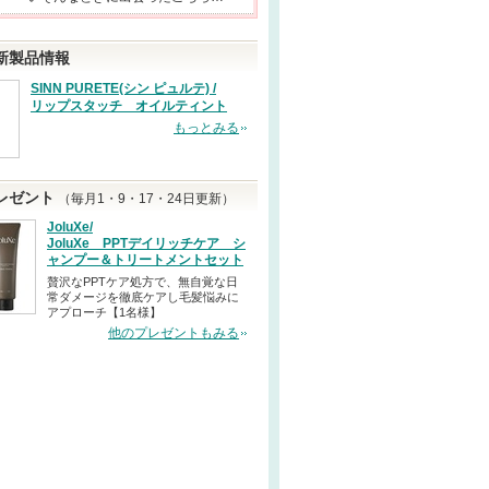
新製品情報
SINN PURETE(シン ピュルテ) /
リップスタッチ オイルティント
もっとみる
レゼント
（毎月1・9・17・24日更新）
JoluXe/
JoluXe PPTデイリッチケア シ
ャンプー＆トリートメントセット
贅沢なPPTケア処方で、無自覚な日
常ダメージを徹底ケアし毛髪悩みに
アプローチ【1名様】
他のプレゼントもみる