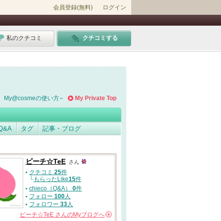
会員登録(無料)
ログイン
私のクチコミ
クチコミする
My@cosmeの使い方
My Private Top
Q&A
タグ
記事・ブログ
ピーチ☆TeE
さん
クチコミ
25
件
└
もらったLike
15
件
chieco（Q&A）
0
件
フォロー
100
人
フォロワー
33
人
ピーチ☆TeE
さんの
Myブログへ