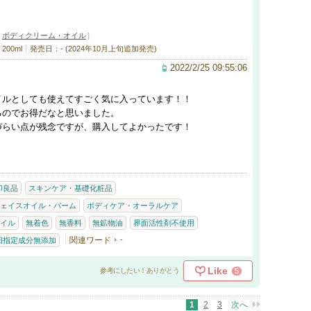
・
ボディクリーム・オイル
]
 200ml
発売日：- (2024年10月上旬追加発売)
2022/2/25 09:55:06
イルとしても使えてすごく気に入っています！！
るのでお得だなと思いました。
づらい点が残念ですが、購入してよかったです！
印良品
スキンケア・基礎化粧品
ェイスオイル・バーム
ボディケア・オーラルケア
イル
無着色
無香料
無鉱物油
界面活性剤不使用
関連ワード
-
旧指定成分無添加
Like
5
参考にしたい！ありがとう
1
2
3
次へ