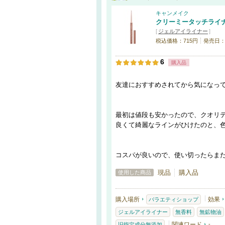
キャンメイク
クリーミータッチライ
[
ジェルアイライナー
]
税込価格：715円
発売日：20
6
購入品
友達におすすめされてから気になっ
最初は値段も安かったので、クオリ
良くて綺麗なラインがひけたのと、
コスパが良いので、使い切ったらま
現品
購入品
使用した商品
購入場所
効果
バラエティショップ
ジェルアイライナー
無香料
無鉱物油
関連ワード
-
旧指定成分無添加