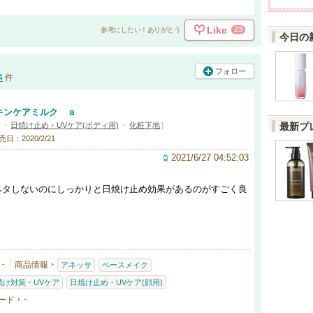
Like
23
参考にしたい！ありがとう
今日の
フォロー
4
件
キンケアミルク ａ
・
日焼け止め・UVケア(ボディ用)
・
化粧下地
]
最新プ
売日：2020/2/21
2021/6/27 04:52:03
ベタしないのにしっかりと日焼け止め効果があるのがすごく良
-
商品情報
アネッサ
ベースメイク
焼け対策・UVケア
日焼け止め・UVケア(顔用)
ード
-