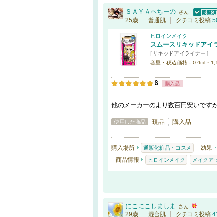
ＳＡＹＡぺちーの
さん
認証済
25歳
普通肌
クチコミ投稿
5
ヒロインメイク
スムースリキッドアイ
[
リキッドアイライナー
]
容量・税込価格：0.4ml・1,
6
購入品
他のメーカーのより数百円安いです
現品
購入品
使用した商品
購入場所
効果
通販化粧品・コスメ
商品情報
ヒロインメイク
メイクア
にこにこしましま
さん
29歳
混合肌
クチコミ投稿
4