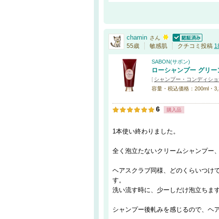
chamin
さん
認証済
55歳
敏感肌
クチコミ投稿
1
SABON(サボン)
ローシャンプー グリー
[
シャンプー・コンディショ
容量・税込価格：200ml・3,
6
購入品
1本使い終わりました。
全く泡立たないクリームシャンプー
ヘアスクラブ同様、どのくらいつけ
す。
洗い流す時に、少ーしだけ泡立ちま
シャンプー後軋みを感じるので、ヘ