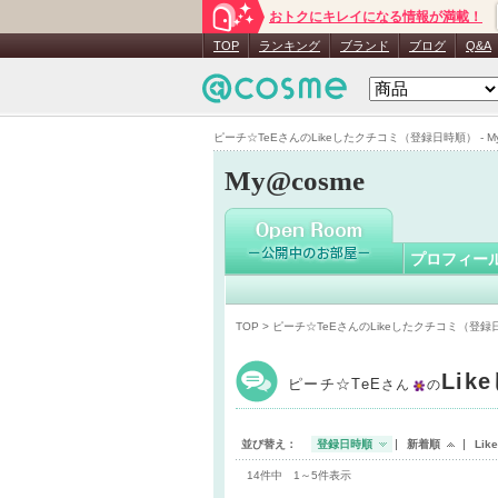
おトクにキレイになる情報が満載！
ピーチ☆T
TOP
ランキング
ブランド
ブログ
Q&A
ピーチ☆TeEさんのLikeしたクチコミ（登録日時順） - My
My@cosme
プロフィー
TOP
> ピーチ☆TeEさんのLikeしたクチコミ（登録
Li
ピーチ☆TeE
さん
の
並び替え：
登録日時順
新着順
Li
14件中 1～5件表示