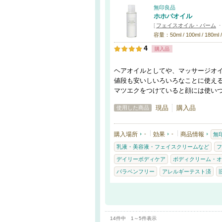
無印良品
ホホバオイル
[
フェイスオイル・バーム
容量：50ml / 100ml / 180ml /
4
購入品
ヘアオイルとしてや、マッサージオ
値段も安いしいろいろなことに使え
マツエクをつけていると顔には使い
現品
購入品
使用した商品
購入場所
-
効果
-
商品情報
無
乳液・美容液・フェイスクリームなど
フ
デイリーボディケア
ボディクリーム・オ
パラベンフリー
アレルギーテスト済
14件中 1～5件表示