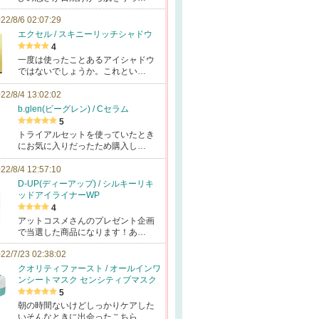
22/8/6 02:07:29
エクセル / スキニーリッチシャドウ
4
一度は使ったことあるアイシャドウ
ではないでしょうか。これとい…
22/8/4 13:02:02
b.glen(ビーグレン) / Cセラム
5
トライアルセットを使っていたとき
にお気に入りだったため購入し…
22/8/4 12:57:10
D-UP(ディーアップ) / シルキーリキ
ッドアイライナーWP
4
アットコスメさんのプレゼント企画
で当選した商品になります！あ…
22/7/23 02:38:02
クオリティファースト / オールインワ
ンシートマスク センシティブマスク
5
朝の時間ないけどしっかりケアした
いそんなときに出会ったこちら…