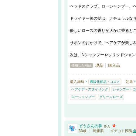
ヘッドスクラブ、ローシャンプー、ヘア
ドライヤー後の髪は、ナチュラルな
優しいローズの香りが仄かに香ると
サボンのおかげで、ヘアケアが楽し
次は、Nシャンプーやソリッドシャ
現品
購入品
使用した商品
購入場所
効果
通販化粧品・コスメ
ヘアケア・スタイリング
シャンプー・コ
ローシャンプー
グリーンローズ
ぞうさんの鼻
さん
33歳
乾燥肌
クチコミ投稿
4