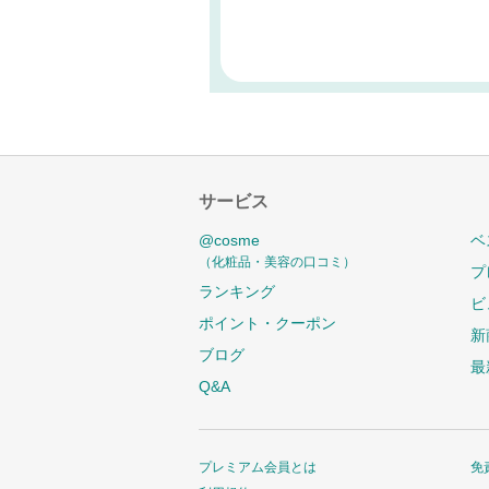
サービス
@cosme
ベ
（化粧品・美容の口コミ）
プ
ランキング
ビ
ポイント・クーポン
新
ブログ
最
Q&A
プレミアム会員とは
免