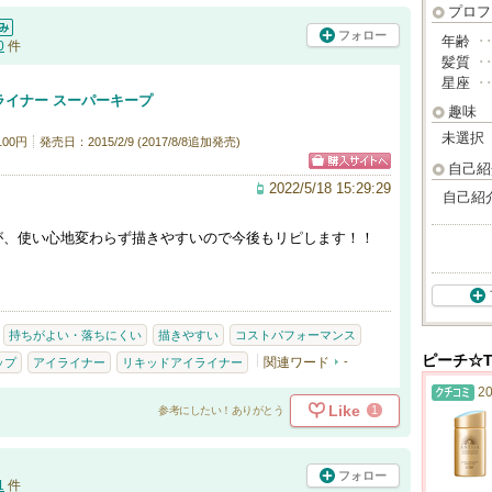
プロフ
フォロー
年齢
･
0
件
髪質
･
星座
･
ライナー スーパーキープ
趣味
未選択
100円
発売日：2015/2/9 (2017/8/8追加発売)
自己紹
2022/5/18 15:29:29
自己紹
が、使い心地変わらず描きやすいので今後もリピします！！
持ちがよい・落ちにくい
描きやすい
コストパフォーマンス
ピーチ☆T
関連ワード
-
ップ
アイライナー
リキッドアイライナー
20
Like
1
参考にしたい！ありがとう
フォロー
1
件