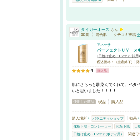
タイガーオーズ
さん
30歳
混合肌
クチコミ投稿
4
アネッサ
パーフェクトＵＶ ス
[
日焼け止め・UVケア(顔用)
税込価格：- (生産終了)
発
4
購入品
肌にさらっと馴染んでくれて、ベタ
いと思いました！！！！
現品
購入品
使用した商品
購入場所
効果
バラエティショップ
化粧下地・コンシーラー
化粧下地
日
関連ワ
日焼け止め・UVケア(ボディ用)