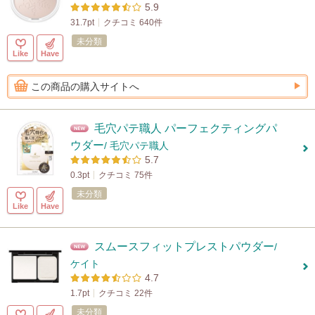
5.9
31.7pt
クチコミ 640件
未分類
Like
Have
この商品の購入サイトへ
毛穴パテ職人 パーフェクティングパ
ウダー
/ 毛穴パテ職人
5.7
0.3pt
クチコミ 75件
未分類
Like
Have
スムースフィットプレストパウダー
/
ケイト
4.7
1.7pt
クチコミ 22件
未分類