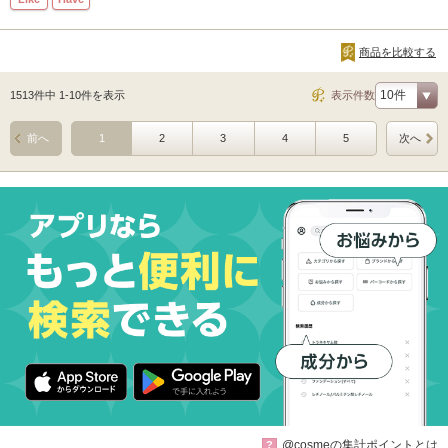
商品を比較する
1513件中 1-10件を表示
表示件数
前へ
1
2
3
4
5
次へ
@cosmeの集計ポイントとは
?