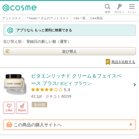
@cosme
アットコスメ
＊hisato＊さんのアットコスメ
Like一覧
Like商品
アプリなら もっと便利に検索できる
並び替え順：
登録日の新しい順（通常）
並び替え
商品を比較する
ビタエンリッチド クリーム＆フェイスベ
ース プラス
/ ボビイ ブラウン
5.4
43.1pt
クチコミ 602件
未分類
Like
Have
この商品の購入サイトへ