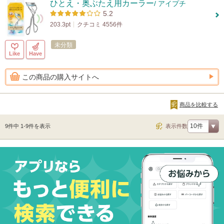
ひとえ・奥ぶたえ用カーラー
/ アイプチ
5.2
203.3pt
クチコミ 4556件
未分類
Like
Have
この商品の購入サイトへ
商品を比較する
9件中 1-9件を表示
表示件数