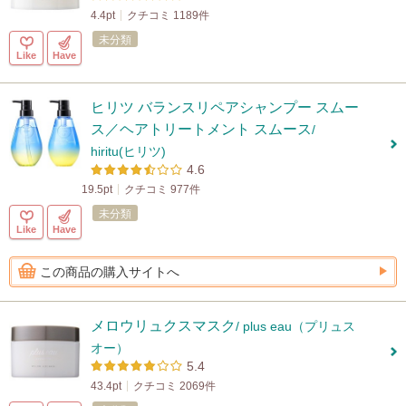
4.4pt
クチコミ 1189件
未分類
Like
Have
ヒリツ バランスリペアシャンプー スムー
ス／ヘアトリートメント スムース
/
hiritu(ヒリツ)
4.6
19.5pt
クチコミ 977件
未分類
Like
Have
この商品の購入サイトへ
メロウリュクスマスク
/ plus eau（プリュス
オー）
5.4
43.4pt
クチコミ 2069件