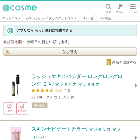
@cosme
アットコスメ
yellowふらわー*さんのアットコスメ
Like一覧
Like商品
アプリなら もっと便利に検索できる
並び替え順：
登録日の新しい順（通常）
並び替え
商品を比較する
ラッシュエキスパンダー ロングロングロ
ング ＥＸ
/ マジョリカ マジョルカ
4.9
22.9pt
クチコミ 1938件
未分類
Like
Have
スキンナビゲートカラー
/ マジョリカ マジ
ョルカ