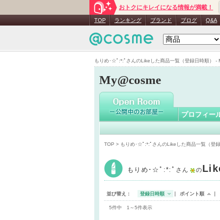
おトクにキレイになる情報が満載！
もりめ･☆ﾟ:
TOP
ランキング
ブランド
ブログ
Q&A
もりめ･☆ﾟ:*:ﾟさんのLikeした商品一覧（登録日時順） - M
My@cosme
プロフィー
TOP
> もりめ･☆ﾟ:*:ﾟさんのLikeした商品一覧（
Li
もりめ･☆ﾟ:*:ﾟ
さん
の
並び替え：
登録日時順
ポイント順
5件中 1～5件表示