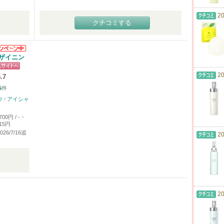
20
クチコミする
ザイニン
20
.7
5
件
ウ
/
アイシャ
700円 / -・
715円
2026/7/16追
20
20