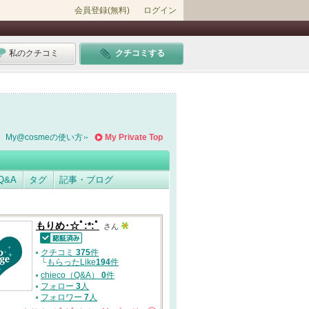
会員登録(無料)
ログイン
私のクチコミ
クチコミする
My@cosmeの使い方
My Private Top
Q&A
タグ
記事・ブログ
もりめ･☆ﾟ:*:ﾟ
さん
認証済
クチコミ
375
件
└
もらったLike
194
件
chieco（Q&A）
0
件
フォロー
3
人
フォロワー
7
人