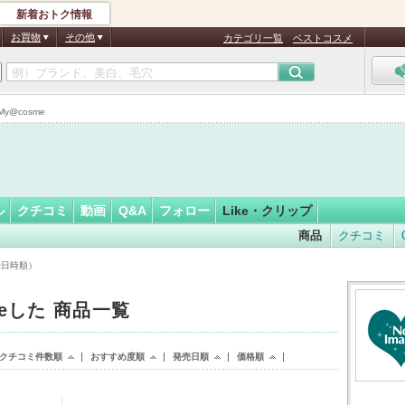
新着おトク情報
*:ﾟ
フォロー
さん
お買物
その他
カテゴリ一覧
ベストコスメ
認
証
y@cosme
済
ル
クチコミ
動画
Q&A
フォロー
Like・クリップ
商品
クチコミ
登録日時順）
keした 商品一覧
クチコミ件数順
おすすめ度順
発売日順
価格順