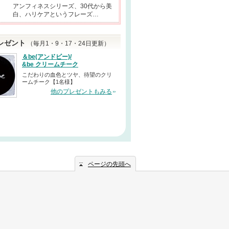
アンフィネスシリーズ、30代から美
白、ハリケアというフレーズ…
レゼント
（毎月1・9・17・24日更新）
＆be(アンドビー)/
&be クリームチーク
こだわりの血色とツヤ、待望のクリ
ームチーク【1名様】
他のプレゼントもみる
ページの先頭へ