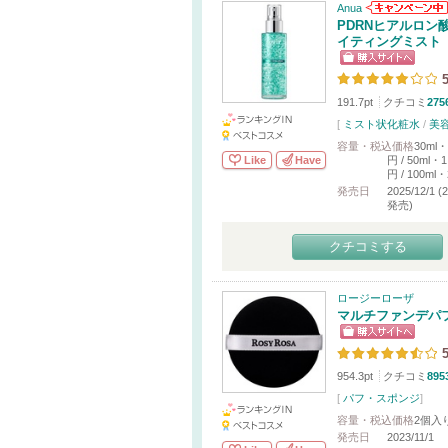
Anua
PDRNヒアルロン
イティングミスト
5
191.7pt
クチコミ
275
[
ミスト状化粧水
/
美
容量・税込価格
30ml・
Like
Have
円 / 50ml・1
円 / 100ml・
発売日
2025/12/1 
発売)
クチコミする
ロージーローザ
マルチファンデパフ
5
954.3pt
クチコミ
895
[
パフ・スポンジ
]
容量・税込価格
2個入
発売日
2023/11/1