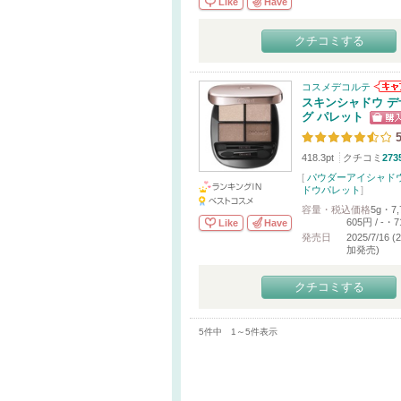
Like
Have
クチコミする
コスメデコルテ
スキンシャドウ デ
グ パレット
5
418.3pt
クチコミ
273
[
パウダーアイシャド
ドウパレット
]
容量・税込価格
5g・7,
605円 / -・
Like
Have
発売日
2025/7/16 (
加発売)
クチコミする
5件中 1～5件表示