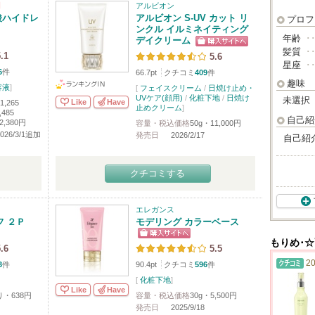
アルビオン
酸ハイドレ
アルビオン S-UV カット リ
プロフ
ンクル イルミネイティング
年齢
･
デイクリーム
髪質
･
.1
5.6
星座
･
6
件
66.7pt
クチコミ
409
件
趣味
容液
]
[
フェイスクリーム
/
日焼け止め・
UVケア(顔用)
/
化粧下地
/
日焼け
未選択
Like
Have
1,265
止めクリーム
]
,485
自己紹
2,380円
容量・税込価格
50g・11,000円
(2026/3/1追加
発売日
2026/2/17
自己紹
クチコミする
エレガンス
 ２Ｐ
モデリング カラーベース
もりめ･☆
.6
5.5
20
3
件
90.4pt
クチコミ
596
件
[
化粧下地
]
Like
Have
り・638円
容量・税込価格
30g・5,500円
発売日
2025/9/18