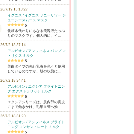
26/7/19 13:18:27
イグニス / イグニス サニーサワー ジ
ューシースムース マスク
5
化粧水代わりにもなる美容液たっぷ
りのマスクです。個人的に、イ…
26/7/2 18:37:14
アルビオン / アンフィネス パンプ マ
トリクス ミルク
5
美白タイプの先行乳液を色々と使用
しているのですが、肌の状態に…
26/7/2 18:34:41
アルビオン / エクシア ブライトニン
グ エクストラリッチミルク
5
エクシアシリーズは、肌内部の真皮
にまで働きかけ、毛細血管へ効…
26/7/2 18:31:20
アルビオン / アンフィネス ブライト
ニング コンセントレート ミルク
5