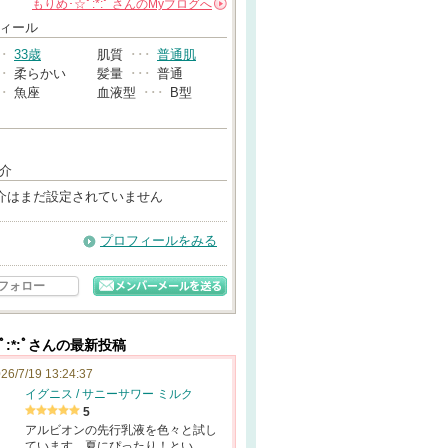
もりめ･☆ﾟ:*:ﾟ
さんの
Myブログへ
→
ィール
･･
33歳
肌質
･･･
普通肌
･･
柔らかい
髪量
･･･
普通
･･
魚座
血液型
･･･
B型
介
介はまだ設定されていません
プロフィールをみる
フォロー
ﾟ:*:ﾟさんの最新投稿
26/7/19 13:24:37
イグニス / サニーサワー ミルク
5
アルビオンの先行乳液を色々と試し
ています。夏にぴったり！とい…