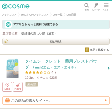
@cosme
アットコスメ
eric0さんのアットコスメ
Like一覧
Like商品
アプリなら もっと便利に検索できる
並び替え順：
登録日の新しい順（通常）
並び替え
商品を比較する
タイムシークレット 薬用プレストパウ
ダー
/ msh(エム・エス・エイチ)
4.7
19.3pt
クチコミ 923件
未分類
Like
Have
この商品の購入サイトへ