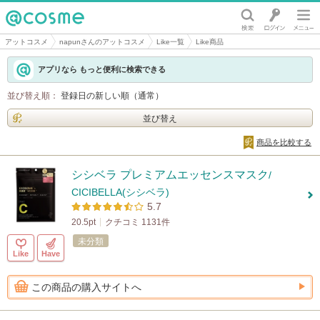
@cosme
アットコスメ
napunさんのアットコスメ
Like一覧
Like商品
アプリなら もっと便利に検索できる
並び替え順：
登録日の新しい順（通常）
並び替え
商品を比較する
シシベラ プレミアムエッセンスマスク
/
CICIBELLA(シシベラ)
5.7
20.5pt
クチコミ 1131件
未分類
Like
Have
この商品の購入サイトへ