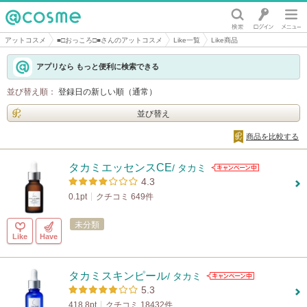
@cosme
アットコスメ
■□おっころ□■さんのアットコスメ
Like一覧
Like商品
アプリなら もっと便利に検索できる
並び替え順：
登録日の新しい順（通常）
並び替え
商品を比較する
タカミエッセンスCE
/ タカミ
4.3
0.1pt
クチコミ 649件
未分類
Like
Have
タカミスキンピール
/ タカミ
5.3
418.8pt
クチコミ 18432件