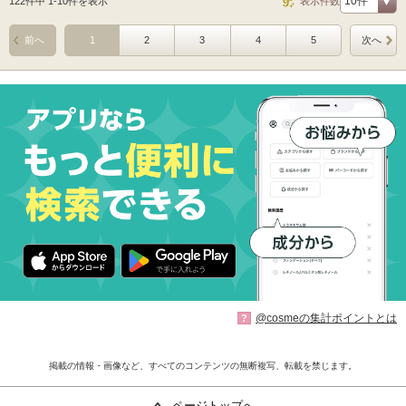
122件中 1-10件を表示
表示件数
前へ
1
2
3
4
5
次へ
@cosmeの集計ポイントとは
?
掲載の情報・画像など、すべてのコンテンツの無断複写、転載を禁じます。
ページトップへ