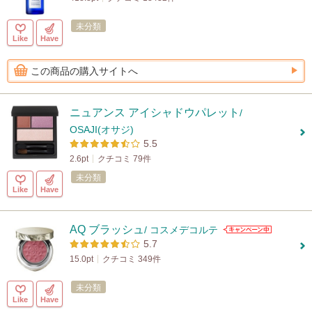
未分類
Like
Have
この商品の購入サイトへ
ニュアンス アイシャドウパレット
/
OSAJI(オサジ)
5.5
2.6pt
クチコミ 79件
未分類
Like
Have
AQ ブラッシュ
/ コスメデコルテ
5.7
15.0pt
クチコミ 349件
未分類
Like
Have